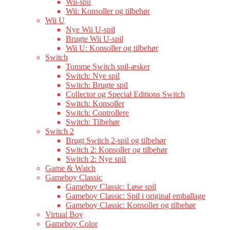
Wii-spil
Wii: Konsoller og tilbehør
Wii U
Nye Wii U-spil
Brugte Wii U-spil
Wii U: Konsoller og tilbehør
Switch
Tomme Switch spil-æsker
Switch: Nye spil
Switch: Brugte spil
Collector og Special Editions Switch
Switch: Konsoller
Switch: Controllere
Switch: Tilbehør
Switch 2
Brugt Switch 2-spil og tilbehør
Switch 2: Konsoller og tilbehør
Switch 2: Nye spil
Game & Watch
Gameboy Classic
Gameboy Classic: Løse spil
Gameboy Classic: Spil i original emballage
Gameboy Classic: Konsoller og tilbehør
Virtual Boy
Gameboy Color