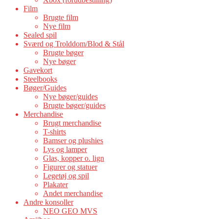
Film
Brugte film
Nye film
Sealed spil
Sværd og Trolddom/Blod & Stål
Brugte bøger
Nye bøger
Gavekort
Steelbooks
Bøger/Guides
Nye bøger/guides
Brugte bøger/guides
Merchandise
Brugt merchandise
T-shirts
Bamser og plushies
Lys og lamper
Glas, kopper o. lign
Figurer og statuer
Legetøj og spil
Plakater
Andet merchandise
Andre konsoller
NEO GEO MVS