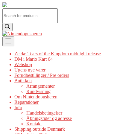
Products
search
Skip
to
content
Zelda: Tears of the Kingdom midnight release
DM i Mario Kart 64
Webshop
Ugens nye varer
Forudbestillinger / Pre orders
Butikken
Arrangementer
Rundvisning
Om Nintendopusheren
Reparationer
Info
Handelsbetingelser
Åbningstider og adresse
Kontakt
Shipping outside Denmark