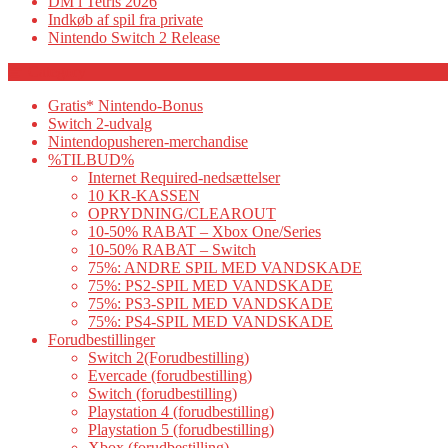
DM i Tetris 2026
Indkøb af spil fra private
Nintendo Switch 2 Release
Category
Gratis* Nintendo-Bonus
Switch 2-udvalg
Nintendopusheren-merchandise
%TILBUD%
Internet Required-nedsættelser
10 KR-KASSEN
OPRYDNING/CLEAROUT
10-50% RABAT – Xbox One/Series
10-50% RABAT – Switch
75%: ANDRE SPIL MED VANDSKADE
75%: PS2-SPIL MED VANDSKADE
75%: PS3-SPIL MED VANDSKADE
75%: PS4-SPIL MED VANDSKADE
Forudbestillinger
Switch 2(Forudbestilling)
Evercade (forudbestilling)
Switch (forudbestilling)
Playstation 4 (forudbestilling)
Playstation 5 (forudbestilling)
Xbox (forudbestilling)