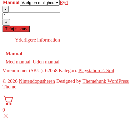
Manual
Ryd
-
Crazy
Frog
+
Racer(PS2)
Tilføj til kurv
antal
Yderligere information
Manual
Med manual, Uden manual
Varenummer (SKU):
62058
Kategori:
Playstation 2: Spil
© 2026
Nintendopusheren
Designed by
Themehunk WordPress
Theme
0