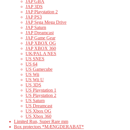
JAP GBA
JAP 3DS
JAP Playstation 2
JAP PS3
JAP Sega Mega Drive
JAP Saturn
JAP Dreamcast
JAP Game Gear
JAP XBOX OG
JAP XBOX 360
UK/PAL A NES
US SNES
US 64
US Gamecube
US Wii
US Wii U
US 3DS
US Playstation 1
US Playstation 2
US Saturn
US Dreamcast
US Xbox OG
US Xbox 360
Limited Run, Super Rare mm
Box protectors *MÆNGDERABAT*