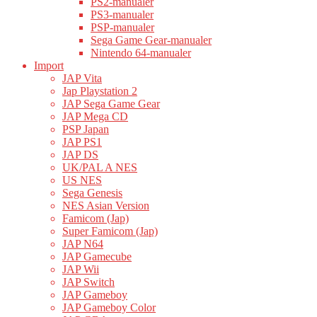
PS2-manualer
PS3-manualer
PSP-manualer
Sega Game Gear-manualer
Nintendo 64-manualer
Import
JAP Vita
Jap Playstation 2
JAP Sega Game Gear
JAP Mega CD
PSP Japan
JAP PS1
JAP DS
UK/PAL A NES
US NES
Sega Genesis
NES Asian Version
Famicom (Jap)
Super Famicom (Jap)
JAP N64
JAP Gamecube
JAP Wii
JAP Switch
JAP Gameboy
JAP Gameboy Color