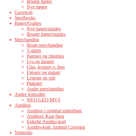
Brugte bøger
Nye bøger
Gavekort
Steelbooks
Bøger/Guides
Nye bøger/guides
Brugte bøger/guides
Merchandise
Brugt merchandise
T-shirts
Bamser og plushies
Lys og lamper
Glas, kopper o. lign
Figurer og statuer
Legetøj og spil
Plakater
Andet merchandise
Andre konsoller
NEO GEO MVS
Amiibos
Amiibos i original emballage
Amiibos: Kun figur
Enkelte Amiibo-kort
Amiibo-kort: Animal Crossing
Nintendo