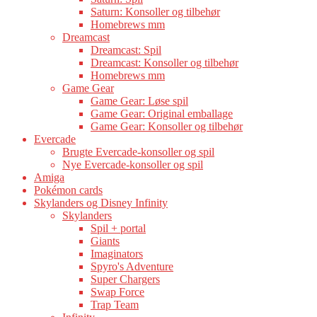
Saturn: Konsoller og tilbehør
Homebrews mm
Dreamcast
Dreamcast: Spil
Dreamcast: Konsoller og tilbehør
Homebrews mm
Game Gear
Game Gear: Løse spil
Game Gear: Original emballage
Game Gear: Konsoller og tilbehør
Evercade
Brugte Evercade-konsoller og spil
Nye Evercade-konsoller og spil
Amiga
Pokémon cards
Skylanders og Disney Infinity
Skylanders
Spil + portal
Giants
Imaginators
Spyro's Adventure
Super Chargers
Swap Force
Trap Team