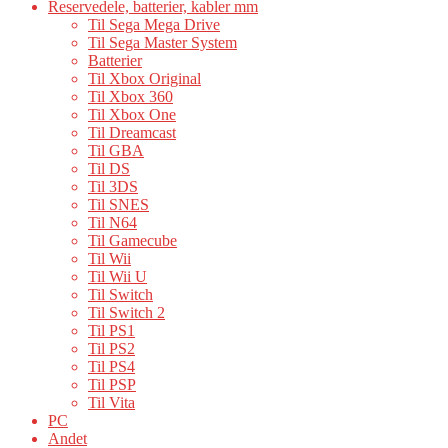
Reservedele, batterier, kabler mm
Til Sega Mega Drive
Til Sega Master System
Batterier
Til Xbox Original
Til Xbox 360
Til Xbox One
Til Dreamcast
Til GBA
Til DS
Til 3DS
Til SNES
Til N64
Til Gamecube
Til Wii
Til Wii U
Til Switch
Til Switch 2
Til PS1
Til PS2
Til PS4
Til PSP
Til Vita
PC
Andet