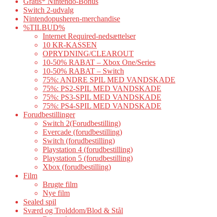
Gratis* Nintendo-Bonus
Switch 2-udvalg
Nintendopusheren-merchandise
%TILBUD%
Internet Required-nedsættelser
10 KR-KASSEN
OPRYDNING/CLEAROUT
10-50% RABAT – Xbox One/Series
10-50% RABAT – Switch
75%: ANDRE SPIL MED VANDSKADE
75%: PS2-SPIL MED VANDSKADE
75%: PS3-SPIL MED VANDSKADE
75%: PS4-SPIL MED VANDSKADE
Forudbestillinger
Switch 2(Forudbestilling)
Evercade (forudbestilling)
Switch (forudbestilling)
Playstation 4 (forudbestilling)
Playstation 5 (forudbestilling)
Xbox (forudbestilling)
Film
Brugte film
Nye film
Sealed spil
Sværd og Trolddom/Blod & Stål