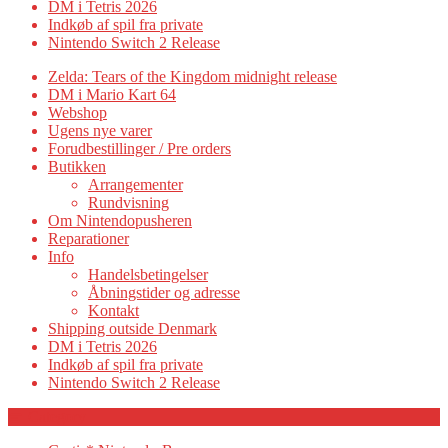
DM i Tetris 2026
Indkøb af spil fra private
Nintendo Switch 2 Release
Zelda: Tears of the Kingdom midnight release
DM i Mario Kart 64
Webshop
Ugens nye varer
Forudbestillinger / Pre orders
Butikken
Arrangementer
Rundvisning
Om Nintendopusheren
Reparationer
Info
Handelsbetingelser
Åbningstider og adresse
Kontakt
Shipping outside Denmark
DM i Tetris 2026
Indkøb af spil fra private
Nintendo Switch 2 Release
Category