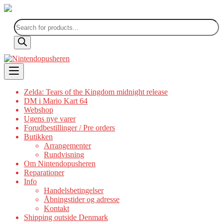
Products
search
Skip
to
content
Zelda: Tears of the Kingdom midnight release
DM i Mario Kart 64
Webshop
Ugens nye varer
Forudbestillinger / Pre orders
Butikken
Arrangementer
Rundvisning
Om Nintendopusheren
Reparationer
Info
Handelsbetingelser
Åbningstider og adresse
Kontakt
Shipping outside Denmark