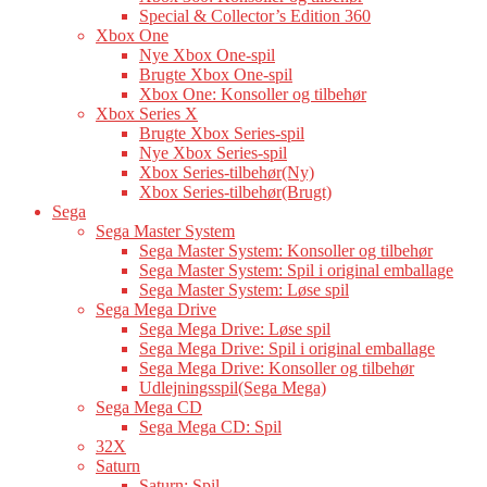
Special & Collector’s Edition 360
Xbox One
Nye Xbox One-spil
Brugte Xbox One-spil
Xbox One: Konsoller og tilbehør
Xbox Series X
Brugte Xbox Series-spil
Nye Xbox Series-spil
Xbox Series-tilbehør(Ny)
Xbox Series-tilbehør(Brugt)
Sega
Sega Master System
Sega Master System: Konsoller og tilbehør
Sega Master System: Spil i original emballage
Sega Master System: Løse spil
Sega Mega Drive
Sega Mega Drive: Løse spil
Sega Mega Drive: Spil i original emballage
Sega Mega Drive: Konsoller og tilbehør
Udlejningsspil(Sega Mega)
Sega Mega CD
Sega Mega CD: Spil
32X
Saturn
Saturn: Spil