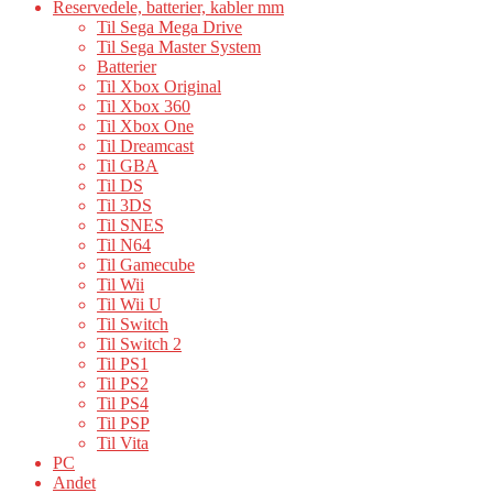
Reservedele, batterier, kabler mm
Til Sega Mega Drive
Til Sega Master System
Batterier
Til Xbox Original
Til Xbox 360
Til Xbox One
Til Dreamcast
Til GBA
Til DS
Til 3DS
Til SNES
Til N64
Til Gamecube
Til Wii
Til Wii U
Til Switch
Til Switch 2
Til PS1
Til PS2
Til PS4
Til PSP
Til Vita
PC
Andet