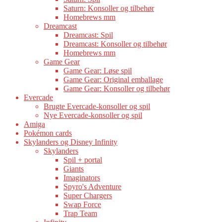
Saturn: Konsoller og tilbehør
Homebrews mm
Dreamcast
Dreamcast: Spil
Dreamcast: Konsoller og tilbehør
Homebrews mm
Game Gear
Game Gear: Løse spil
Game Gear: Original emballage
Game Gear: Konsoller og tilbehør
Evercade
Brugte Evercade-konsoller og spil
Nye Evercade-konsoller og spil
Amiga
Pokémon cards
Skylanders og Disney Infinity
Skylanders
Spil + portal
Giants
Imaginators
Spyro's Adventure
Super Chargers
Swap Force
Trap Team