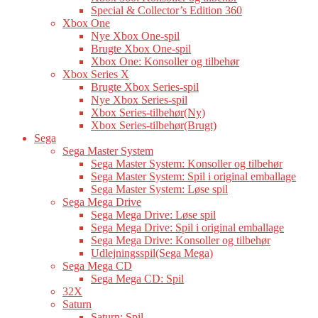
Special & Collector’s Edition 360
Xbox One
Nye Xbox One-spil
Brugte Xbox One-spil
Xbox One: Konsoller og tilbehør
Xbox Series X
Brugte Xbox Series-spil
Nye Xbox Series-spil
Xbox Series-tilbehør(Ny)
Xbox Series-tilbehør(Brugt)
Sega
Sega Master System
Sega Master System: Konsoller og tilbehør
Sega Master System: Spil i original emballage
Sega Master System: Løse spil
Sega Mega Drive
Sega Mega Drive: Løse spil
Sega Mega Drive: Spil i original emballage
Sega Mega Drive: Konsoller og tilbehør
Udlejningsspil(Sega Mega)
Sega Mega CD
Sega Mega CD: Spil
32X
Saturn
Saturn: Spil