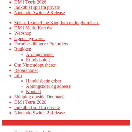
DM i Tetris 2026
Indkøb af spil fra private
Nintendo Switch 2 Release
Zelda: Tears of the Kingdom midnight release
DM i Mario Kart 64
Webshop
Ugens nye varer
Forudbestillinger / Pre orders
Butikken
Arrangementer
Rundvisning
Om Nintendopusheren
Reparationer
Info
Handelsbetingelser
Åbningstider og adresse
Kontakt
Shipping outside Denmark
DM i Tetris 2026
Indkøb af spil fra private
Nintendo Switch 2 Release
Category