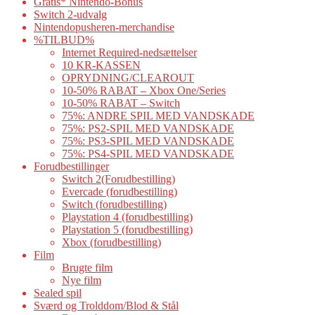
Gratis* Nintendo-Bonus
Switch 2-udvalg
Nintendopusheren-merchandise
%TILBUD%
Internet Required-nedsættelser
10 KR-KASSEN
OPRYDNING/CLEAROUT
10-50% RABAT – Xbox One/Series
10-50% RABAT – Switch
75%: ANDRE SPIL MED VANDSKADE
75%: PS2-SPIL MED VANDSKADE
75%: PS3-SPIL MED VANDSKADE
75%: PS4-SPIL MED VANDSKADE
Forudbestillinger
Switch 2(Forudbestilling)
Evercade (forudbestilling)
Switch (forudbestilling)
Playstation 4 (forudbestilling)
Playstation 5 (forudbestilling)
Xbox (forudbestilling)
Film
Brugte film
Nye film
Sealed spil
Sværd og Trolddom/Blod & Stål