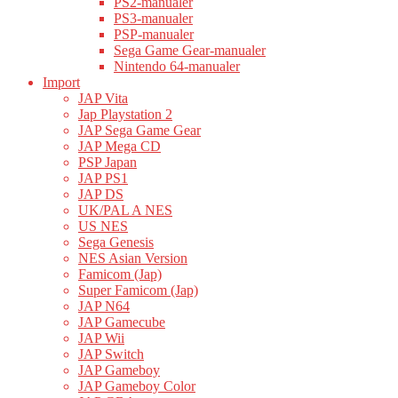
PS2-manualer
PS3-manualer
PSP-manualer
Sega Game Gear-manualer
Nintendo 64-manualer
Import
JAP Vita
Jap Playstation 2
JAP Sega Game Gear
JAP Mega CD
PSP Japan
JAP PS1
JAP DS
UK/PAL A NES
US NES
Sega Genesis
NES Asian Version
Famicom (Jap)
Super Famicom (Jap)
JAP N64
JAP Gamecube
JAP Wii
JAP Switch
JAP Gameboy
JAP Gameboy Color