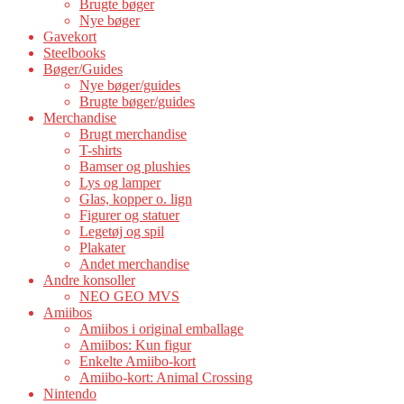
Brugte bøger
Nye bøger
Gavekort
Steelbooks
Bøger/Guides
Nye bøger/guides
Brugte bøger/guides
Merchandise
Brugt merchandise
T-shirts
Bamser og plushies
Lys og lamper
Glas, kopper o. lign
Figurer og statuer
Legetøj og spil
Plakater
Andet merchandise
Andre konsoller
NEO GEO MVS
Amiibos
Amiibos i original emballage
Amiibos: Kun figur
Enkelte Amiibo-kort
Amiibo-kort: Animal Crossing
Nintendo