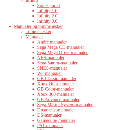
Infinity
Spil + portal
Infinity 1.0
Infinity 2.0
Infinity 3.0
Manualer og tomme æsker
Tomme æsker
Manualer
Andre manualer
Sega Mega CD-manualer
Sega Mega Drive-manualer
NES-manualer
Sega Saturn-manualer
SNES-manualer
Wii-manualer
GB Classic-manualer
Xbox OG-manualer
GB Color-manualer
Xbox 360-manualer
GB Advance-manualer
Sega Master System-manualer
Dreamcast-manualer
DS-manualer
Gamecube-manualer
PS1-manualer