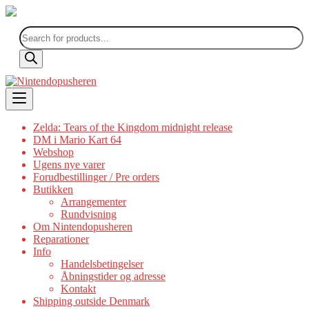
Products
search
Skip
to
content
Zelda: Tears of the Kingdom midnight release
DM i Mario Kart 64
Webshop
Ugens nye varer
Forudbestillinger / Pre orders
Butikken
Arrangementer
Rundvisning
Om Nintendopusheren
Reparationer
Info
Handelsbetingelser
Åbningstider og adresse
Kontakt
Shipping outside Denmark