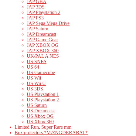
JAP GBA
JAP 3DS
JAP Playstation 2
JAP PS3
JAP Sega Mega Drive
JAP Saturn
JAP Dreamcast
JAP Game Gear
JAP XBOX OG
JAP XBOX 360
UK/PAL A NES
US SNES
US 64
US Gamecube
US Wii
US Wii U
US 3DS
US Playstation 1
US Playstation 2
US Saturn
US Dreamcast
US Xbox OG
US Xbox 360
Limited Run, Super Rare mm
Box protectors *MÆNGDERABAT*