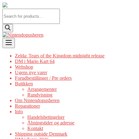
Products
search
Skip
to
content
Zelda: Tears of the Kingdom midnight release
DM i Mario Kart 64
Webshop
Ugens nye varer
Forudbestillinger / Pre orders
Butikken
Arrangementer
Rundvisning
Om Nintendopusheren
Reparationer
Info
Handelsbetingelser
Åbningstider og adresse
Kontakt
Shipping outside Denmark