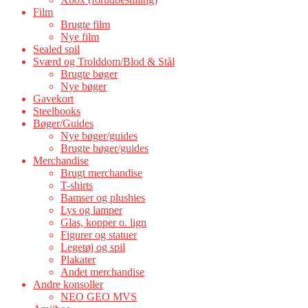
Film
Brugte film
Nye film
Sealed spil
Sværd og Trolddom/Blod & Stål
Brugte bøger
Nye bøger
Gavekort
Steelbooks
Bøger/Guides
Nye bøger/guides
Brugte bøger/guides
Merchandise
Brugt merchandise
T-shirts
Bamser og plushies
Lys og lamper
Glas, kopper o. lign
Figurer og statuer
Legetøj og spil
Plakater
Andet merchandise
Andre konsoller
NEO GEO MVS