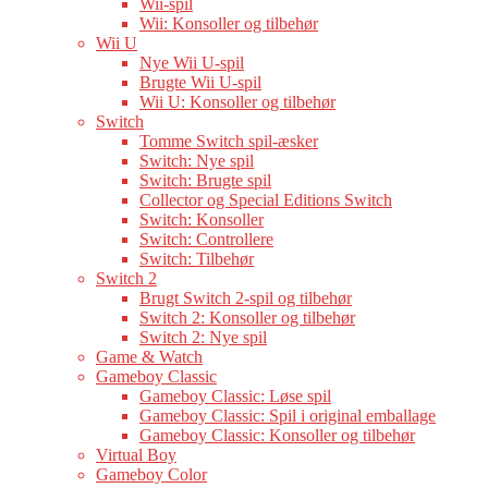
Wii-spil
Wii: Konsoller og tilbehør
Wii U
Nye Wii U-spil
Brugte Wii U-spil
Wii U: Konsoller og tilbehør
Switch
Tomme Switch spil-æsker
Switch: Nye spil
Switch: Brugte spil
Collector og Special Editions Switch
Switch: Konsoller
Switch: Controllere
Switch: Tilbehør
Switch 2
Brugt Switch 2-spil og tilbehør
Switch 2: Konsoller og tilbehør
Switch 2: Nye spil
Game & Watch
Gameboy Classic
Gameboy Classic: Løse spil
Gameboy Classic: Spil i original emballage
Gameboy Classic: Konsoller og tilbehør
Virtual Boy
Gameboy Color