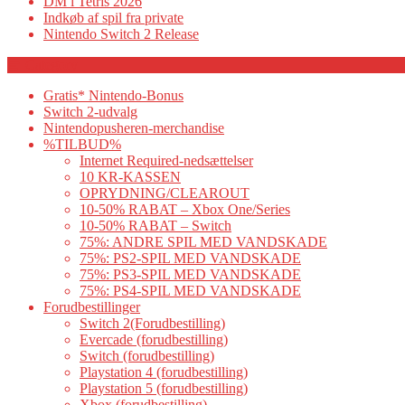
DM i Tetris 2026
Indkøb af spil fra private
Nintendo Switch 2 Release
Category
Gratis* Nintendo-Bonus
Switch 2-udvalg
Nintendopusheren-merchandise
%TILBUD%
Internet Required-nedsættelser
10 KR-KASSEN
OPRYDNING/CLEAROUT
10-50% RABAT – Xbox One/Series
10-50% RABAT – Switch
75%: ANDRE SPIL MED VANDSKADE
75%: PS2-SPIL MED VANDSKADE
75%: PS3-SPIL MED VANDSKADE
75%: PS4-SPIL MED VANDSKADE
Forudbestillinger
Switch 2(Forudbestilling)
Evercade (forudbestilling)
Switch (forudbestilling)
Playstation 4 (forudbestilling)
Playstation 5 (forudbestilling)
Xbox (forudbestilling)