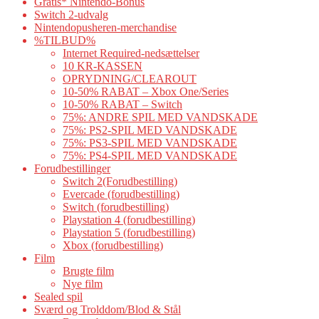
Gratis* Nintendo-Bonus
Switch 2-udvalg
Nintendopusheren-merchandise
%TILBUD%
Internet Required-nedsættelser
10 KR-KASSEN
OPRYDNING/CLEAROUT
10-50% RABAT – Xbox One/Series
10-50% RABAT – Switch
75%: ANDRE SPIL MED VANDSKADE
75%: PS2-SPIL MED VANDSKADE
75%: PS3-SPIL MED VANDSKADE
75%: PS4-SPIL MED VANDSKADE
Forudbestillinger
Switch 2(Forudbestilling)
Evercade (forudbestilling)
Switch (forudbestilling)
Playstation 4 (forudbestilling)
Playstation 5 (forudbestilling)
Xbox (forudbestilling)
Film
Brugte film
Nye film
Sealed spil
Sværd og Trolddom/Blod & Stål