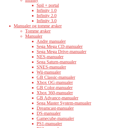
Infinity
Spil + portal
Infinity 1.0
Infinity 2.0
Infinity 3.0
Manualer og tomme æsker
Tomme æsker
Manualer
Andre manualer
Sega Mega CD-manualer
Sega Mega Drive-manualer
NES-manualer
Sega Saturn-manualer
SNES-manualer
Wii-manualer
GB Classic-manualer
Xbox OG-manualer
GB Color-manualer
Xbox 360-manualer
GB Advance-manualer
Sega Master System-manualer
Dreamcast-manualer
DS-manualer
Gamecube-manualer
PS1-manualer