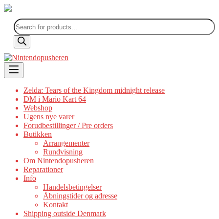
Products
search
Skip
to
content
Zelda: Tears of the Kingdom midnight release
DM i Mario Kart 64
Webshop
Ugens nye varer
Forudbestillinger / Pre orders
Butikken
Arrangementer
Rundvisning
Om Nintendopusheren
Reparationer
Info
Handelsbetingelser
Åbningstider og adresse
Kontakt
Shipping outside Denmark