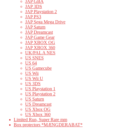
JAP GBA
JAP 3DS
JAP Playstation 2
JAP PS3
JAP Sega Mega Drive
JAP Saturn
JAP Dreamcast
JAP Game Gear
JAP XBOX OG
JAP XBOX 360
UK/PAL A NES
US SNES
US 64
US Gamecube
US Wii
US Wii U
US 3DS
US Playstation 1
US Playstation 2
US Saturn
US Dreamcast
US Xbox OG
US Xbox 360
Limited Run, Super Rare mm
Box protectors *MÆNGDERABAT*