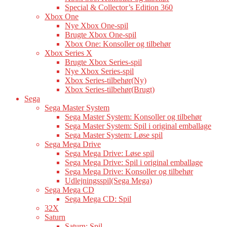
Special & Collector’s Edition 360
Xbox One
Nye Xbox One-spil
Brugte Xbox One-spil
Xbox One: Konsoller og tilbehør
Xbox Series X
Brugte Xbox Series-spil
Nye Xbox Series-spil
Xbox Series-tilbehør(Ny)
Xbox Series-tilbehør(Brugt)
Sega
Sega Master System
Sega Master System: Konsoller og tilbehør
Sega Master System: Spil i original emballage
Sega Master System: Løse spil
Sega Mega Drive
Sega Mega Drive: Løse spil
Sega Mega Drive: Spil i original emballage
Sega Mega Drive: Konsoller og tilbehør
Udlejningsspil(Sega Mega)
Sega Mega CD
Sega Mega CD: Spil
32X
Saturn
Saturn: Spil