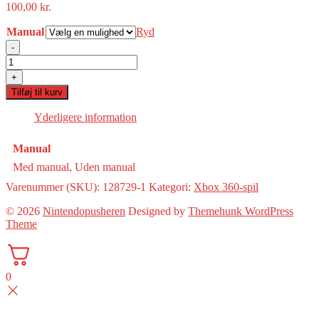
100,00
kr.
Manual
Ryd
-
Call
of
+
Duty:
Tilføj til kurv
Modern
Warfare
Yderligere information
2(Classics)
(360)
Manual
antal
Med manual, Uden manual
Varenummer (SKU):
128729-1
Kategori:
Xbox 360-spil
© 2026
Nintendopusheren
Designed by
Themehunk WordPress
Theme
0