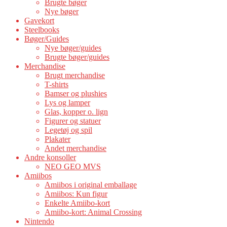
Brugte bøger
Nye bøger
Gavekort
Steelbooks
Bøger/Guides
Nye bøger/guides
Brugte bøger/guides
Merchandise
Brugt merchandise
T-shirts
Bamser og plushies
Lys og lamper
Glas, kopper o. lign
Figurer og statuer
Legetøj og spil
Plakater
Andet merchandise
Andre konsoller
NEO GEO MVS
Amiibos
Amiibos i original emballage
Amiibos: Kun figur
Enkelte Amiibo-kort
Amiibo-kort: Animal Crossing
Nintendo