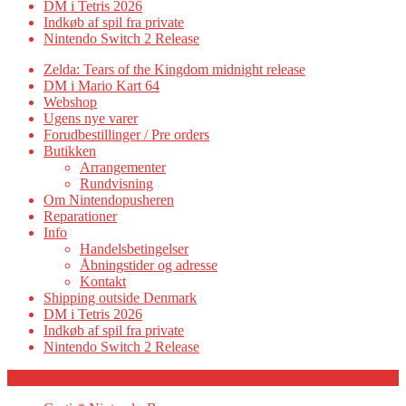
DM i Tetris 2026
Indkøb af spil fra private
Nintendo Switch 2 Release
Zelda: Tears of the Kingdom midnight release
DM i Mario Kart 64
Webshop
Ugens nye varer
Forudbestillinger / Pre orders
Butikken
Arrangementer
Rundvisning
Om Nintendopusheren
Reparationer
Info
Handelsbetingelser
Åbningstider og adresse
Kontakt
Shipping outside Denmark
DM i Tetris 2026
Indkøb af spil fra private
Nintendo Switch 2 Release
Category