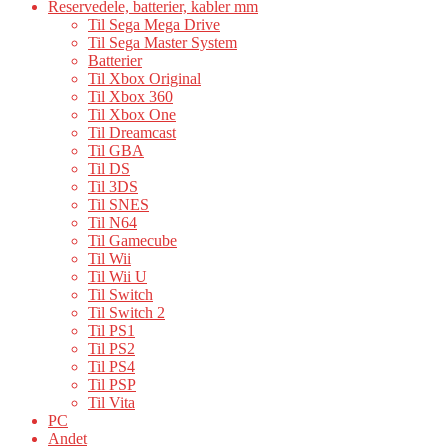
Reservedele, batterier, kabler mm
Til Sega Mega Drive
Til Sega Master System
Batterier
Til Xbox Original
Til Xbox 360
Til Xbox One
Til Dreamcast
Til GBA
Til DS
Til 3DS
Til SNES
Til N64
Til Gamecube
Til Wii
Til Wii U
Til Switch
Til Switch 2
Til PS1
Til PS2
Til PS4
Til PSP
Til Vita
PC
Andet