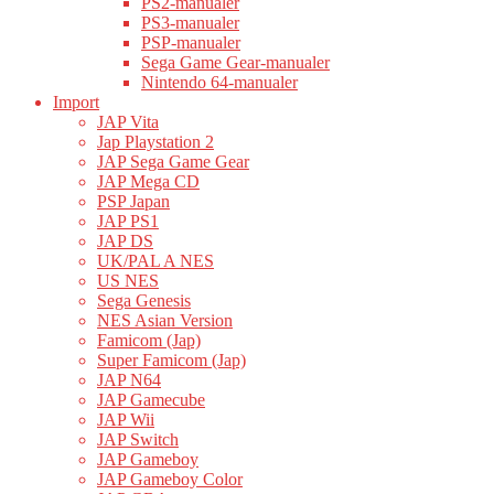
PS2-manualer
PS3-manualer
PSP-manualer
Sega Game Gear-manualer
Nintendo 64-manualer
Import
JAP Vita
Jap Playstation 2
JAP Sega Game Gear
JAP Mega CD
PSP Japan
JAP PS1
JAP DS
UK/PAL A NES
US NES
Sega Genesis
NES Asian Version
Famicom (Jap)
Super Famicom (Jap)
JAP N64
JAP Gamecube
JAP Wii
JAP Switch
JAP Gameboy
JAP Gameboy Color