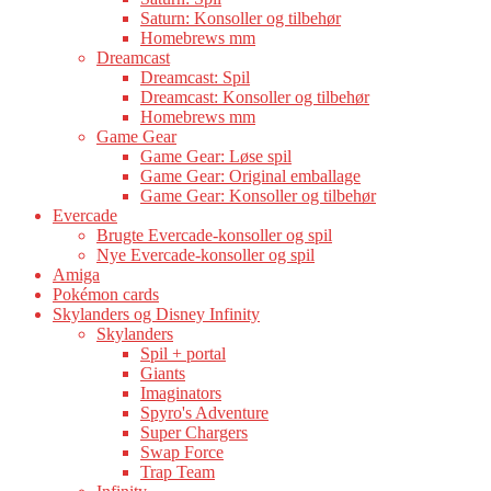
Saturn: Konsoller og tilbehør
Homebrews mm
Dreamcast
Dreamcast: Spil
Dreamcast: Konsoller og tilbehør
Homebrews mm
Game Gear
Game Gear: Løse spil
Game Gear: Original emballage
Game Gear: Konsoller og tilbehør
Evercade
Brugte Evercade-konsoller og spil
Nye Evercade-konsoller og spil
Amiga
Pokémon cards
Skylanders og Disney Infinity
Skylanders
Spil + portal
Giants
Imaginators
Spyro's Adventure
Super Chargers
Swap Force
Trap Team