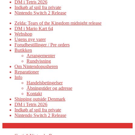
DM i Tetris 2026
Indkøb af spil fra private
Nintendo Switch 2 Release
Zelda: Tears of the Kingdom midnight release
DM i Mario Kart 64
Webshop
Ugens nye varer
Forudbestillinger / Pre orders
Butikken
Arrangementer
Rundvisning
Om Nintendopusheren
Reparationer
Info
Handelsbetingelser
Åbningstider og adresse
Kontakt
Shipping outside Denmark
DM i Tetris 2026
Indkøb af spil fra private
Nintendo Switch 2 Release
Category