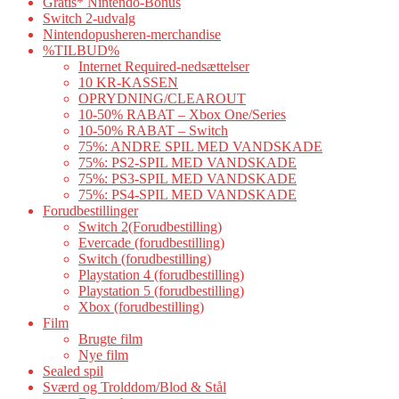
Gratis* Nintendo-Bonus
Switch 2-udvalg
Nintendopusheren-merchandise
%TILBUD%
Internet Required-nedsættelser
10 KR-KASSEN
OPRYDNING/CLEAROUT
10-50% RABAT – Xbox One/Series
10-50% RABAT – Switch
75%: ANDRE SPIL MED VANDSKADE
75%: PS2-SPIL MED VANDSKADE
75%: PS3-SPIL MED VANDSKADE
75%: PS4-SPIL MED VANDSKADE
Forudbestillinger
Switch 2(Forudbestilling)
Evercade (forudbestilling)
Switch (forudbestilling)
Playstation 4 (forudbestilling)
Playstation 5 (forudbestilling)
Xbox (forudbestilling)
Film
Brugte film
Nye film
Sealed spil
Sværd og Trolddom/Blod & Stål