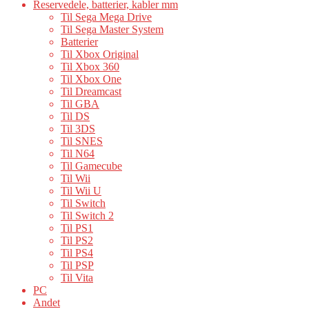
Reservedele, batterier, kabler mm
Til Sega Mega Drive
Til Sega Master System
Batterier
Til Xbox Original
Til Xbox 360
Til Xbox One
Til Dreamcast
Til GBA
Til DS
Til 3DS
Til SNES
Til N64
Til Gamecube
Til Wii
Til Wii U
Til Switch
Til Switch 2
Til PS1
Til PS2
Til PS4
Til PSP
Til Vita
PC
Andet