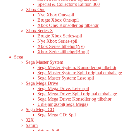
Special & Collector’s Edition 360
Xbox One
Nye Xbox One-spil
Brugte Xbox One-spil
Xbox One: Konsoller og tilbehør
Xbox Series X
Brugte Xbox Series-spil
Nye Xbox Series-spil
Xbox Series-tilbehør(Ny)
Xbox Series-tilbehør(Brugt)
Sega
Sega Master System
Sega Master System: Konsoller og tilbehør
Sega Master System: Spil i original emballage
Sega Master System: Løse spil
Sega Mega Drive
Sega Mega Drive: Løse spil
Sega Mega Drive: Spil i original emballage
Sega Mega Drive: Konsoller og tilbehør
Udlejningsspil(Sega Mega)
Sega Mega CD
Sega Mega CD: Spil
32X
Saturn
Saturn: Spil