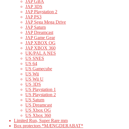
JAP GBA
JAP 3DS
JAP Playstation 2
JAP PS3
JAP Sega Mega Drive
JAP Saturn
JAP Dreamcast
JAP Game Gear
JAP XBOX OG
JAP XBOX 360
UK/PAL A NES
US SNES
US 64
US Gamecube
US Wii
US Wii U
US 3DS
US Playstation 1
US Playstation 2
US Saturn
US Dreamcast
US Xbox OG
US Xbox 360
Limited Run, Super Rare mm
Box protectors *MÆNGDERABAT*