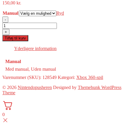
150,00
kr.
Manual
Ryd
-
Bomberman:
Act
+
Zero(italiensk
Tilføj til kurv
cover)
(360)
Yderligere information
antal
Manual
Med manual, Uden manual
Varenummer (SKU):
128549
Kategori:
Xbox 360-spil
© 2026
Nintendopusheren
Designed by
Themehunk WordPress
Theme
0