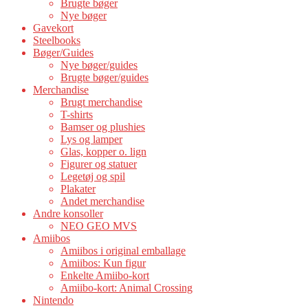
Brugte bøger
Nye bøger
Gavekort
Steelbooks
Bøger/Guides
Nye bøger/guides
Brugte bøger/guides
Merchandise
Brugt merchandise
T-shirts
Bamser og plushies
Lys og lamper
Glas, kopper o. lign
Figurer og statuer
Legetøj og spil
Plakater
Andet merchandise
Andre konsoller
NEO GEO MVS
Amiibos
Amiibos i original emballage
Amiibos: Kun figur
Enkelte Amiibo-kort
Amiibo-kort: Animal Crossing
Nintendo