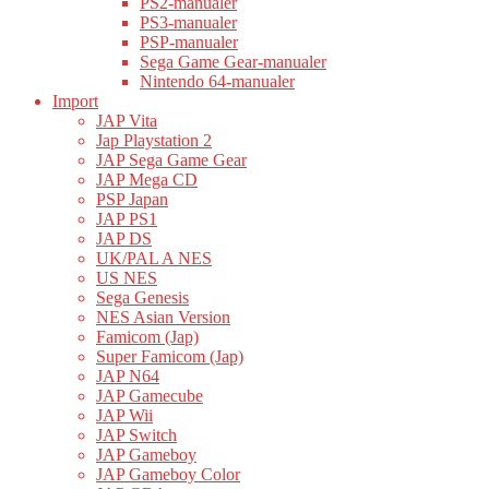
PS2-manualer
PS3-manualer
PSP-manualer
Sega Game Gear-manualer
Nintendo 64-manualer
Import
JAP Vita
Jap Playstation 2
JAP Sega Game Gear
JAP Mega CD
PSP Japan
JAP PS1
JAP DS
UK/PAL A NES
US NES
Sega Genesis
NES Asian Version
Famicom (Jap)
Super Famicom (Jap)
JAP N64
JAP Gamecube
JAP Wii
JAP Switch
JAP Gameboy
JAP Gameboy Color