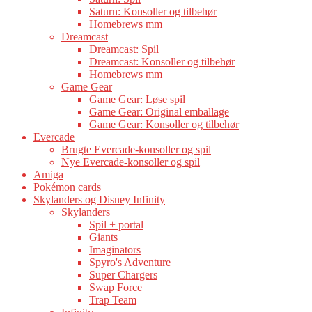
Saturn: Konsoller og tilbehør
Homebrews mm
Dreamcast
Dreamcast: Spil
Dreamcast: Konsoller og tilbehør
Homebrews mm
Game Gear
Game Gear: Løse spil
Game Gear: Original emballage
Game Gear: Konsoller og tilbehør
Evercade
Brugte Evercade-konsoller og spil
Nye Evercade-konsoller og spil
Amiga
Pokémon cards
Skylanders og Disney Infinity
Skylanders
Spil + portal
Giants
Imaginators
Spyro's Adventure
Super Chargers
Swap Force
Trap Team