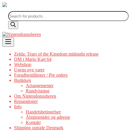
Products
search
Skip
to
content
Zelda: Tears of the Kingdom midnight release
DM i Mario Kart 64
Webshop
Ugens nye varer
Forudbestillinger / Pre orders
Butikken
Arrangementer
Rundvisning
Om Nintendopusheren
Reparationer
Info
Handelsbetingelser
Åbningstider og adresse
Kontakt
Shipping outside Denmark