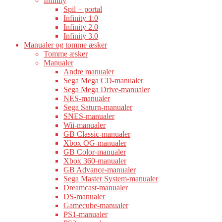
Infinity
Spil + portal
Infinity 1.0
Infinity 2.0
Infinity 3.0
Manualer og tomme æsker
Tomme æsker
Manualer
Andre manualer
Sega Mega CD-manualer
Sega Mega Drive-manualer
NES-manualer
Sega Saturn-manualer
SNES-manualer
Wii-manualer
GB Classic-manualer
Xbox OG-manualer
GB Color-manualer
Xbox 360-manualer
GB Advance-manualer
Sega Master System-manualer
Dreamcast-manualer
DS-manualer
Gamecube-manualer
PS1-manualer