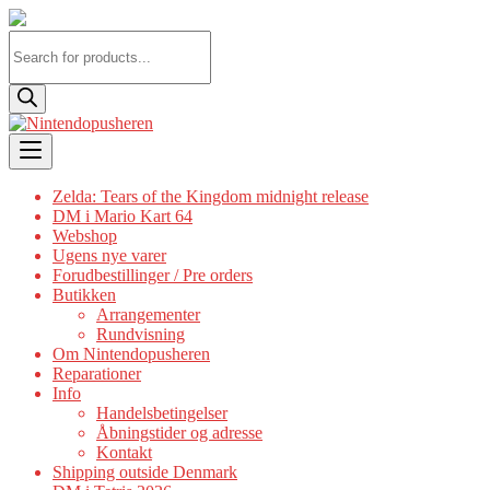
Products
search
Skip
to
content
Zelda: Tears of the Kingdom midnight release
DM i Mario Kart 64
Webshop
Ugens nye varer
Forudbestillinger / Pre orders
Butikken
Arrangementer
Rundvisning
Om Nintendopusheren
Reparationer
Info
Handelsbetingelser
Åbningstider og adresse
Kontakt
Shipping outside Denmark