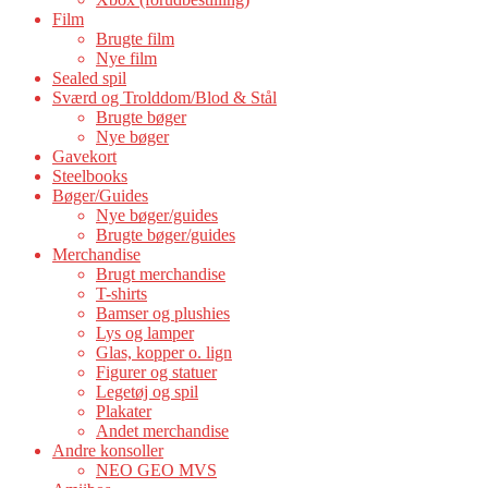
Film
Brugte film
Nye film
Sealed spil
Sværd og Trolddom/Blod & Stål
Brugte bøger
Nye bøger
Gavekort
Steelbooks
Bøger/Guides
Nye bøger/guides
Brugte bøger/guides
Merchandise
Brugt merchandise
T-shirts
Bamser og plushies
Lys og lamper
Glas, kopper o. lign
Figurer og statuer
Legetøj og spil
Plakater
Andet merchandise
Andre konsoller
NEO GEO MVS