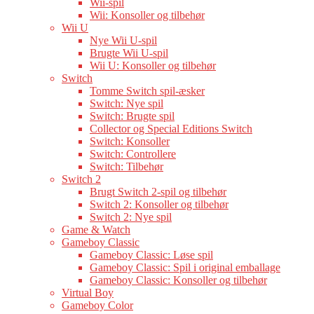
Wii-spil
Wii: Konsoller og tilbehør
Wii U
Nye Wii U-spil
Brugte Wii U-spil
Wii U: Konsoller og tilbehør
Switch
Tomme Switch spil-æsker
Switch: Nye spil
Switch: Brugte spil
Collector og Special Editions Switch
Switch: Konsoller
Switch: Controllere
Switch: Tilbehør
Switch 2
Brugt Switch 2-spil og tilbehør
Switch 2: Konsoller og tilbehør
Switch 2: Nye spil
Game & Watch
Gameboy Classic
Gameboy Classic: Løse spil
Gameboy Classic: Spil i original emballage
Gameboy Classic: Konsoller og tilbehør
Virtual Boy
Gameboy Color