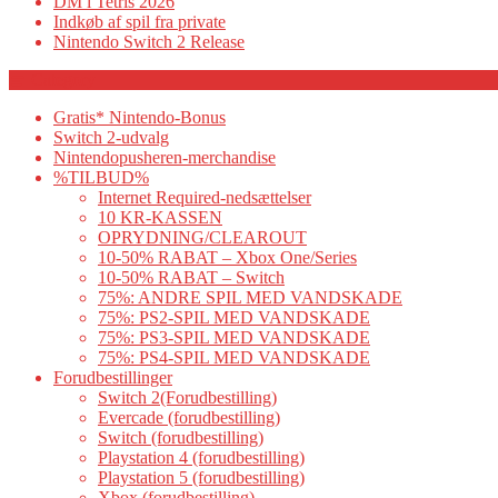
DM i Tetris 2026
Indkøb af spil fra private
Nintendo Switch 2 Release
Category
Gratis* Nintendo-Bonus
Switch 2-udvalg
Nintendopusheren-merchandise
%TILBUD%
Internet Required-nedsættelser
10 KR-KASSEN
OPRYDNING/CLEAROUT
10-50% RABAT – Xbox One/Series
10-50% RABAT – Switch
75%: ANDRE SPIL MED VANDSKADE
75%: PS2-SPIL MED VANDSKADE
75%: PS3-SPIL MED VANDSKADE
75%: PS4-SPIL MED VANDSKADE
Forudbestillinger
Switch 2(Forudbestilling)
Evercade (forudbestilling)
Switch (forudbestilling)
Playstation 4 (forudbestilling)
Playstation 5 (forudbestilling)
Xbox (forudbestilling)