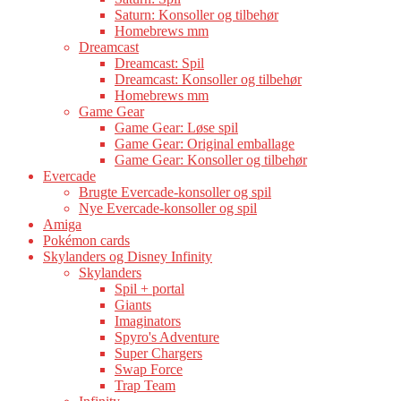
Saturn: Konsoller og tilbehør
Homebrews mm
Dreamcast
Dreamcast: Spil
Dreamcast: Konsoller og tilbehør
Homebrews mm
Game Gear
Game Gear: Løse spil
Game Gear: Original emballage
Game Gear: Konsoller og tilbehør
Evercade
Brugte Evercade-konsoller og spil
Nye Evercade-konsoller og spil
Amiga
Pokémon cards
Skylanders og Disney Infinity
Skylanders
Spil + portal
Giants
Imaginators
Spyro's Adventure
Super Chargers
Swap Force
Trap Team