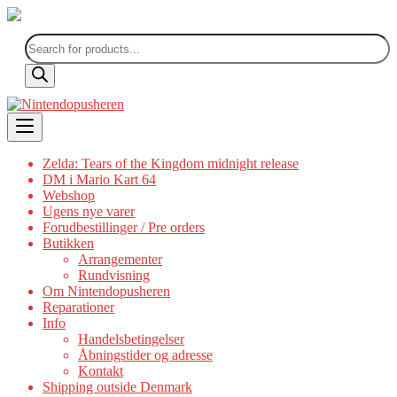
Products
search
Skip
to
content
Zelda: Tears of the Kingdom midnight release
DM i Mario Kart 64
Webshop
Ugens nye varer
Forudbestillinger / Pre orders
Butikken
Arrangementer
Rundvisning
Om Nintendopusheren
Reparationer
Info
Handelsbetingelser
Åbningstider og adresse
Kontakt
Shipping outside Denmark