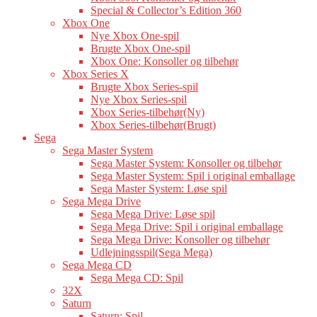
Special & Collector’s Edition 360
Xbox One
Nye Xbox One-spil
Brugte Xbox One-spil
Xbox One: Konsoller og tilbehør
Xbox Series X
Brugte Xbox Series-spil
Nye Xbox Series-spil
Xbox Series-tilbehør(Ny)
Xbox Series-tilbehør(Brugt)
Sega
Sega Master System
Sega Master System: Konsoller og tilbehør
Sega Master System: Spil i original emballage
Sega Master System: Løse spil
Sega Mega Drive
Sega Mega Drive: Løse spil
Sega Mega Drive: Spil i original emballage
Sega Mega Drive: Konsoller og tilbehør
Udlejningsspil(Sega Mega)
Sega Mega CD
Sega Mega CD: Spil
32X
Saturn
Saturn: Spil