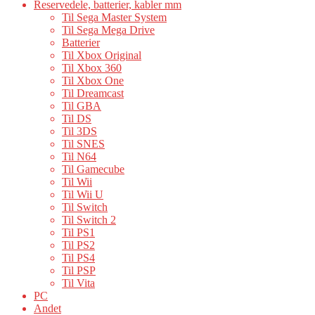
Reservedele, batterier, kabler mm
Til Sega Master System
Til Sega Mega Drive
Batterier
Til Xbox Original
Til Xbox 360
Til Xbox One
Til Dreamcast
Til GBA
Til DS
Til 3DS
Til SNES
Til N64
Til Gamecube
Til Wii
Til Wii U
Til Switch
Til Switch 2
Til PS1
Til PS2
Til PS4
Til PSP
Til Vita
PC
Andet