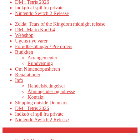
DM i Tetris 2026
Indkøb af spil fra private
Nintendo Switch 2 Release
Zelda: Tears of the Kingdom midnight release
DM i Mario Kart 64
Webshop
Ugens nye varer
Forudbestillinger / Pre orders
Butikken
Arrangementer
Rundvisning
Om Nintendopusheren
Reparationer
Info
Handelsbetingelser
Åbningstider og adresse
Kontakt
Shipping outside Denmark
DM i Tetris 2026
Indkøb af spil fra private
Nintendo Switch 2 Release
Category