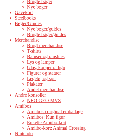
Brugte bøger
Nye bøger
Gavekort
Steelbooks
Bøger/Guides
Nye bøger/guides
Brugte bøger/guides
Merchandise
Brugt merchandise
T-shirts
Bamser og plushies
Lys og lamper
Glas, kopper o. lign
Figurer og statuer
Legetøj og spil
Plakater
Andet merchandise
Andre konsoller
NEO GEO MVS
Amiibos
Amiibos i original emballage
Amiibos: Kun figur
Enkelte Amiibo-kort
Amiibo-kort: Animal Crossing
Nintendo