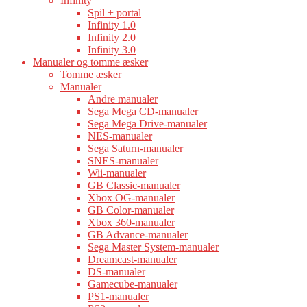
Infinity
Spil + portal
Infinity 1.0
Infinity 2.0
Infinity 3.0
Manualer og tomme æsker
Tomme æsker
Manualer
Andre manualer
Sega Mega CD-manualer
Sega Mega Drive-manualer
NES-manualer
Sega Saturn-manualer
SNES-manualer
Wii-manualer
GB Classic-manualer
Xbox OG-manualer
GB Color-manualer
Xbox 360-manualer
GB Advance-manualer
Sega Master System-manualer
Dreamcast-manualer
DS-manualer
Gamecube-manualer
PS1-manualer