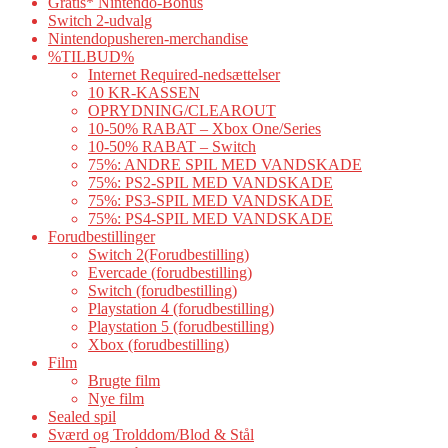
Gratis* Nintendo-Bonus
Switch 2-udvalg
Nintendopusheren-merchandise
%TILBUD%
Internet Required-nedsættelser
10 KR-KASSEN
OPRYDNING/CLEAROUT
10-50% RABAT – Xbox One/Series
10-50% RABAT – Switch
75%: ANDRE SPIL MED VANDSKADE
75%: PS2-SPIL MED VANDSKADE
75%: PS3-SPIL MED VANDSKADE
75%: PS4-SPIL MED VANDSKADE
Forudbestillinger
Switch 2(Forudbestilling)
Evercade (forudbestilling)
Switch (forudbestilling)
Playstation 4 (forudbestilling)
Playstation 5 (forudbestilling)
Xbox (forudbestilling)
Film
Brugte film
Nye film
Sealed spil
Sværd og Trolddom/Blod & Stål