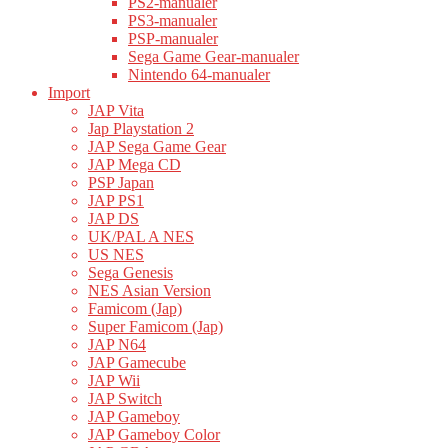
PS2-manualer
PS3-manualer
PSP-manualer
Sega Game Gear-manualer
Nintendo 64-manualer
Import
JAP Vita
Jap Playstation 2
JAP Sega Game Gear
JAP Mega CD
PSP Japan
JAP PS1
JAP DS
UK/PAL A NES
US NES
Sega Genesis
NES Asian Version
Famicom (Jap)
Super Famicom (Jap)
JAP N64
JAP Gamecube
JAP Wii
JAP Switch
JAP Gameboy
JAP Gameboy Color