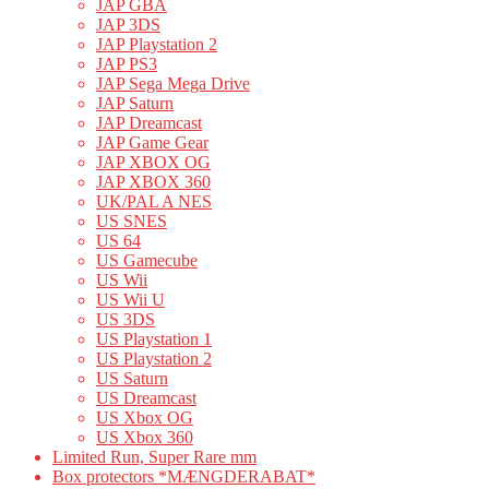
JAP GBA
JAP 3DS
JAP Playstation 2
JAP PS3
JAP Sega Mega Drive
JAP Saturn
JAP Dreamcast
JAP Game Gear
JAP XBOX OG
JAP XBOX 360
UK/PAL A NES
US SNES
US 64
US Gamecube
US Wii
US Wii U
US 3DS
US Playstation 1
US Playstation 2
US Saturn
US Dreamcast
US Xbox OG
US Xbox 360
Limited Run, Super Rare mm
Box protectors *MÆNGDERABAT*