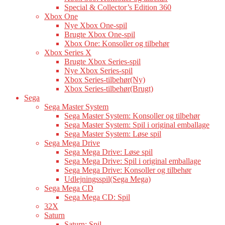
Special & Collector’s Edition 360
Xbox One
Nye Xbox One-spil
Brugte Xbox One-spil
Xbox One: Konsoller og tilbehør
Xbox Series X
Brugte Xbox Series-spil
Nye Xbox Series-spil
Xbox Series-tilbehør(Ny)
Xbox Series-tilbehør(Brugt)
Sega
Sega Master System
Sega Master System: Konsoller og tilbehør
Sega Master System: Spil i original emballage
Sega Master System: Løse spil
Sega Mega Drive
Sega Mega Drive: Løse spil
Sega Mega Drive: Spil i original emballage
Sega Mega Drive: Konsoller og tilbehør
Udlejningsspil(Sega Mega)
Sega Mega CD
Sega Mega CD: Spil
32X
Saturn
Saturn: Spil