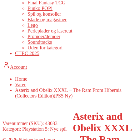
Final Fantasy TCG
Funko POP!
Spil og konsoller
Blade og magasiner
Lego
Perleplader og lasercut
Promoer/demoer
Soundtracks
Uden for kategori
CTEC 2025
Account
Home
Varer
Asterix and Obelix XXXL – The Ram From Hibernia
(Collectors Edition)(PS5 Ny)
Asterix and
Varenummer (SKU):
43033
Obelix XXXL
Kategori:
Playstation 5: Nye spil
– The Ram
© 2026
Nintendopusheren