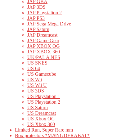
JAP GBA
JAP 3DS
JAP Playstation 2
JAP PS3
JAP Sega Mega Drive
JAP Saturn
JAP Dreamcast
JAP Game Gear
JAP XBOX OG
JAP XBOX 360
UK/PAL A NES
US SNES
US 64
US Gamecube
US Wii
US Wii U
US 3DS
US Playstation 1
US Playstation 2
US Saturn
US Dreamcast
US Xbox OG
US Xbox 360
Limited Run, Super Rare mm
Box protectors *MÆNGDERABAT*