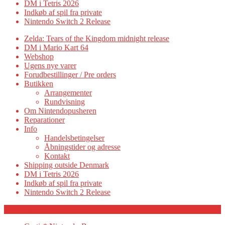
DM i Tetris 2026
Indkøb af spil fra private
Nintendo Switch 2 Release
Zelda: Tears of the Kingdom midnight release
DM i Mario Kart 64
Webshop
Ugens nye varer
Forudbestillinger / Pre orders
Butikken
Arrangementer
Rundvisning
Om Nintendopusheren
Reparationer
Info
Handelsbetingelser
Åbningstider og adresse
Kontakt
Shipping outside Denmark
DM i Tetris 2026
Indkøb af spil fra private
Nintendo Switch 2 Release
Category