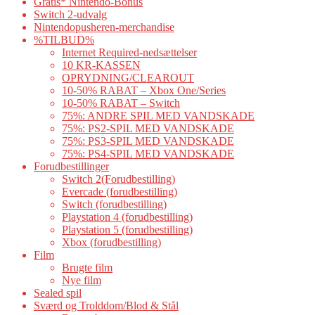
Gratis* Nintendo-Bonus
Switch 2-udvalg
Nintendopusheren-merchandise
%TILBUD%
Internet Required-nedsættelser
10 KR-KASSEN
OPRYDNING/CLEAROUT
10-50% RABAT – Xbox One/Series
10-50% RABAT – Switch
75%: ANDRE SPIL MED VANDSKADE
75%: PS2-SPIL MED VANDSKADE
75%: PS3-SPIL MED VANDSKADE
75%: PS4-SPIL MED VANDSKADE
Forudbestillinger
Switch 2(Forudbestilling)
Evercade (forudbestilling)
Switch (forudbestilling)
Playstation 4 (forudbestilling)
Playstation 5 (forudbestilling)
Xbox (forudbestilling)
Film
Brugte film
Nye film
Sealed spil
Sværd og Trolddom/Blod & Stål