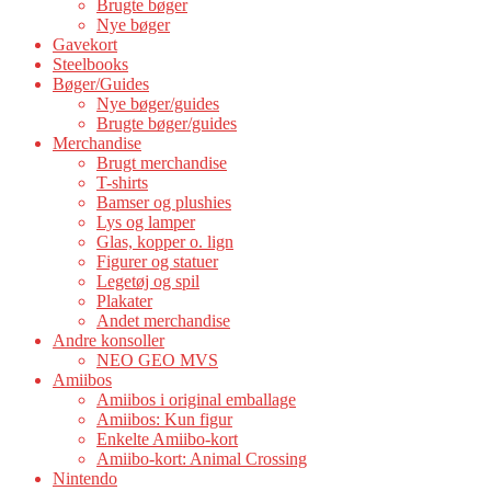
Brugte bøger
Nye bøger
Gavekort
Steelbooks
Bøger/Guides
Nye bøger/guides
Brugte bøger/guides
Merchandise
Brugt merchandise
T-shirts
Bamser og plushies
Lys og lamper
Glas, kopper o. lign
Figurer og statuer
Legetøj og spil
Plakater
Andet merchandise
Andre konsoller
NEO GEO MVS
Amiibos
Amiibos i original emballage
Amiibos: Kun figur
Enkelte Amiibo-kort
Amiibo-kort: Animal Crossing
Nintendo