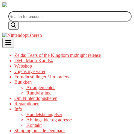
Products
search
Skip
to
content
Zelda: Tears of the Kingdom midnight release
DM i Mario Kart 64
Webshop
Ugens nye varer
Forudbestillinger / Pre orders
Butikken
Arrangementer
Rundvisning
Om Nintendopusheren
Reparationer
Info
Handelsbetingelser
Åbningstider og adresse
Kontakt
Shipping outside Denmark