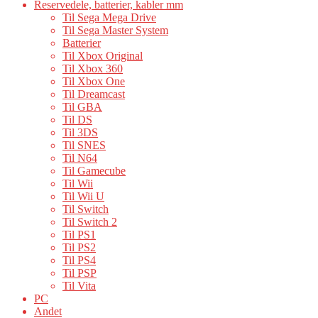
Reservedele, batterier, kabler mm
Til Sega Mega Drive
Til Sega Master System
Batterier
Til Xbox Original
Til Xbox 360
Til Xbox One
Til Dreamcast
Til GBA
Til DS
Til 3DS
Til SNES
Til N64
Til Gamecube
Til Wii
Til Wii U
Til Switch
Til Switch 2
Til PS1
Til PS2
Til PS4
Til PSP
Til Vita
PC
Andet