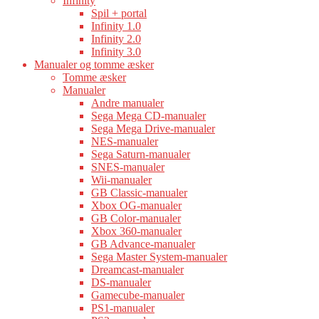
Infinity
Spil + portal
Infinity 1.0
Infinity 2.0
Infinity 3.0
Manualer og tomme æsker
Tomme æsker
Manualer
Andre manualer
Sega Mega CD-manualer
Sega Mega Drive-manualer
NES-manualer
Sega Saturn-manualer
SNES-manualer
Wii-manualer
GB Classic-manualer
Xbox OG-manualer
GB Color-manualer
Xbox 360-manualer
GB Advance-manualer
Sega Master System-manualer
Dreamcast-manualer
DS-manualer
Gamecube-manualer
PS1-manualer