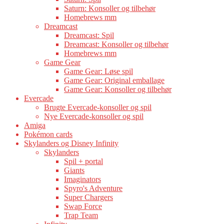
Saturn: Konsoller og tilbehør
Homebrews mm
Dreamcast
Dreamcast: Spil
Dreamcast: Konsoller og tilbehør
Homebrews mm
Game Gear
Game Gear: Løse spil
Game Gear: Original emballage
Game Gear: Konsoller og tilbehør
Evercade
Brugte Evercade-konsoller og spil
Nye Evercade-konsoller og spil
Amiga
Pokémon cards
Skylanders og Disney Infinity
Skylanders
Spil + portal
Giants
Imaginators
Spyro's Adventure
Super Chargers
Swap Force
Trap Team