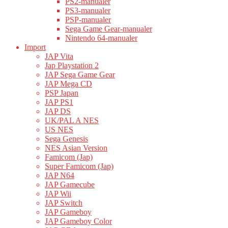
PS2-manualer
PS3-manualer
PSP-manualer
Sega Game Gear-manualer
Nintendo 64-manualer
Import
JAP Vita
Jap Playstation 2
JAP Sega Game Gear
JAP Mega CD
PSP Japan
JAP PS1
JAP DS
UK/PAL A NES
US NES
Sega Genesis
NES Asian Version
Famicom (Jap)
Super Famicom (Jap)
JAP N64
JAP Gamecube
JAP Wii
JAP Switch
JAP Gameboy
JAP Gameboy Color