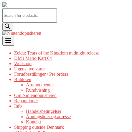
Products
search
Skip
to
content
Zelda: Tears of the Kingdom midnight release
DM i Mario Kart 64
Webshop
Ugens nye varer
Forudbestillinger / Pre orders
Butikken
Arrangementer
Rundvisning
Om Nintendopusheren
Reparationer
Info
Handelsbetingelser
Åbningstider og adresse
Kontakt
Shipping outside Denmark