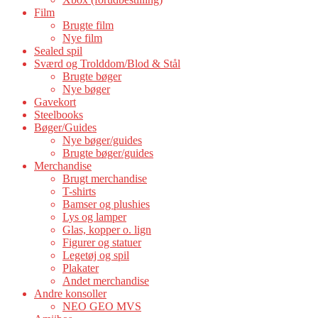
Film
Brugte film
Nye film
Sealed spil
Sværd og Trolddom/Blod & Stål
Brugte bøger
Nye bøger
Gavekort
Steelbooks
Bøger/Guides
Nye bøger/guides
Brugte bøger/guides
Merchandise
Brugt merchandise
T-shirts
Bamser og plushies
Lys og lamper
Glas, kopper o. lign
Figurer og statuer
Legetøj og spil
Plakater
Andet merchandise
Andre konsoller
NEO GEO MVS