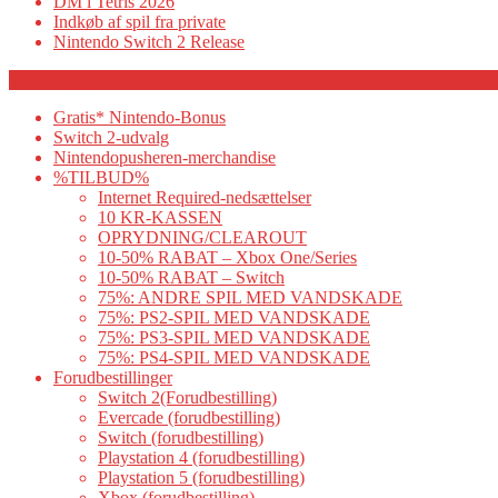
DM i Tetris 2026
Indkøb af spil fra private
Nintendo Switch 2 Release
Category
Gratis* Nintendo-Bonus
Switch 2-udvalg
Nintendopusheren-merchandise
%TILBUD%
Internet Required-nedsættelser
10 KR-KASSEN
OPRYDNING/CLEAROUT
10-50% RABAT – Xbox One/Series
10-50% RABAT – Switch
75%: ANDRE SPIL MED VANDSKADE
75%: PS2-SPIL MED VANDSKADE
75%: PS3-SPIL MED VANDSKADE
75%: PS4-SPIL MED VANDSKADE
Forudbestillinger
Switch 2(Forudbestilling)
Evercade (forudbestilling)
Switch (forudbestilling)
Playstation 4 (forudbestilling)
Playstation 5 (forudbestilling)
Xbox (forudbestilling)