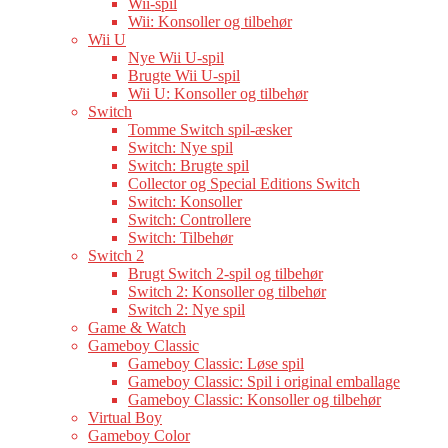
Wii-spil
Wii: Konsoller og tilbehør
Wii U
Nye Wii U-spil
Brugte Wii U-spil
Wii U: Konsoller og tilbehør
Switch
Tomme Switch spil-æsker
Switch: Nye spil
Switch: Brugte spil
Collector og Special Editions Switch
Switch: Konsoller
Switch: Controllere
Switch: Tilbehør
Switch 2
Brugt Switch 2-spil og tilbehør
Switch 2: Konsoller og tilbehør
Switch 2: Nye spil
Game & Watch
Gameboy Classic
Gameboy Classic: Løse spil
Gameboy Classic: Spil i original emballage
Gameboy Classic: Konsoller og tilbehør
Virtual Boy
Gameboy Color