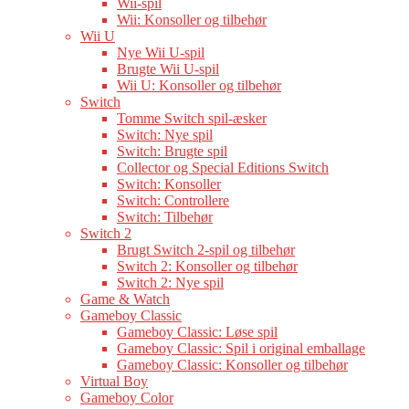
Wii-spil
Wii: Konsoller og tilbehør
Wii U
Nye Wii U-spil
Brugte Wii U-spil
Wii U: Konsoller og tilbehør
Switch
Tomme Switch spil-æsker
Switch: Nye spil
Switch: Brugte spil
Collector og Special Editions Switch
Switch: Konsoller
Switch: Controllere
Switch: Tilbehør
Switch 2
Brugt Switch 2-spil og tilbehør
Switch 2: Konsoller og tilbehør
Switch 2: Nye spil
Game & Watch
Gameboy Classic
Gameboy Classic: Løse spil
Gameboy Classic: Spil i original emballage
Gameboy Classic: Konsoller og tilbehør
Virtual Boy
Gameboy Color