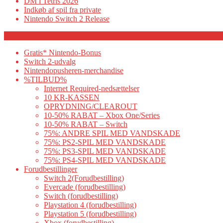
DM i Tetris 2026
Indkøb af spil fra private
Nintendo Switch 2 Release
Category
Gratis* Nintendo-Bonus
Switch 2-udvalg
Nintendopusheren-merchandise
%TILBUD%
Internet Required-nedsættelser
10 KR-KASSEN
OPRYDNING/CLEAROUT
10-50% RABAT – Xbox One/Series
10-50% RABAT – Switch
75%: ANDRE SPIL MED VANDSKADE
75%: PS2-SPIL MED VANDSKADE
75%: PS3-SPIL MED VANDSKADE
75%: PS4-SPIL MED VANDSKADE
Forudbestillinger
Switch 2(Forudbestilling)
Evercade (forudbestilling)
Switch (forudbestilling)
Playstation 4 (forudbestilling)
Playstation 5 (forudbestilling)
Xbox (forudbestilling)