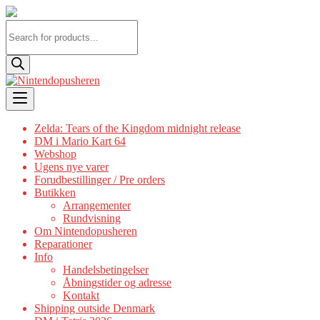
Products
search
Skip
to
content
Zelda: Tears of the Kingdom midnight release
DM i Mario Kart 64
Webshop
Ugens nye varer
Forudbestillinger / Pre orders
Butikken
Arrangementer
Rundvisning
Om Nintendopusheren
Reparationer
Info
Handelsbetingelser
Åbningstider og adresse
Kontakt
Shipping outside Denmark