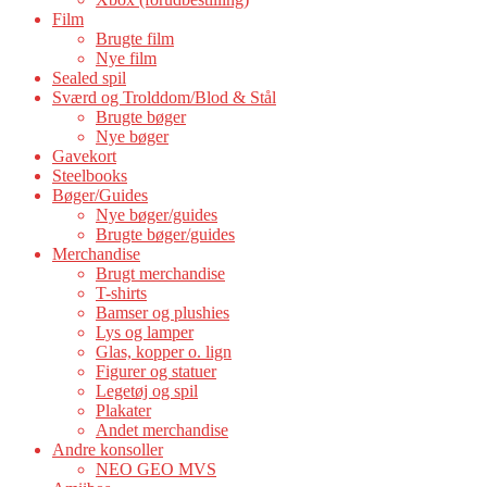
Film
Brugte film
Nye film
Sealed spil
Sværd og Trolddom/Blod & Stål
Brugte bøger
Nye bøger
Gavekort
Steelbooks
Bøger/Guides
Nye bøger/guides
Brugte bøger/guides
Merchandise
Brugt merchandise
T-shirts
Bamser og plushies
Lys og lamper
Glas, kopper o. lign
Figurer og statuer
Legetøj og spil
Plakater
Andet merchandise
Andre konsoller
NEO GEO MVS