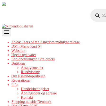
Products
search
Skip
to
content
Zelda: Tears of the Kingdom midnight release
DM i Mario Kart 64
Webshop
Ugens nye varer
Forudbestillinger / Pre orders
Butikken
Arrangementer
Rundvisning
Om Nintendopusheren
Reparationer
Info
Handelsbetingelser
Åbningstider og adresse
Kontakt
Shipping outside Denmark
DM i Tetris 2026