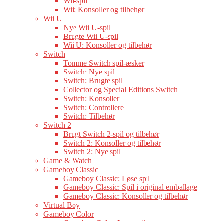
Wii-spil
Wii: Konsoller og tilbehør
Wii U
Nye Wii U-spil
Brugte Wii U-spil
Wii U: Konsoller og tilbehør
Switch
Tomme Switch spil-æsker
Switch: Nye spil
Switch: Brugte spil
Collector og Special Editions Switch
Switch: Konsoller
Switch: Controllere
Switch: Tilbehør
Switch 2
Brugt Switch 2-spil og tilbehør
Switch 2: Konsoller og tilbehør
Switch 2: Nye spil
Game & Watch
Gameboy Classic
Gameboy Classic: Løse spil
Gameboy Classic: Spil i original emballage
Gameboy Classic: Konsoller og tilbehør
Virtual Boy
Gameboy Color