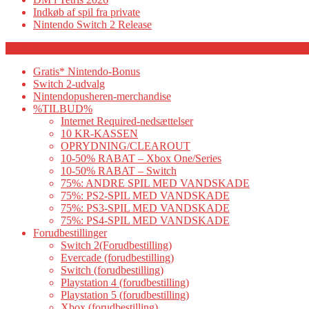
Indkøb af spil fra private
Nintendo Switch 2 Release
Category
Gratis* Nintendo-Bonus
Switch 2-udvalg
Nintendopusheren-merchandise
%TILBUD%
Internet Required-nedsættelser
10 KR-KASSEN
OPRYDNING/CLEAROUT
10-50% RABAT – Xbox One/Series
10-50% RABAT – Switch
75%: ANDRE SPIL MED VANDSKADE
75%: PS2-SPIL MED VANDSKADE
75%: PS3-SPIL MED VANDSKADE
75%: PS4-SPIL MED VANDSKADE
Forudbestillinger
Switch 2(Forudbestilling)
Evercade (forudbestilling)
Switch (forudbestilling)
Playstation 4 (forudbestilling)
Playstation 5 (forudbestilling)
Xbox (forudbestilling)