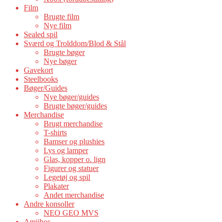
Film
Brugte film
Nye film
Sealed spil
Sværd og Trolddom/Blod & Stål
Brugte bøger
Nye bøger
Gavekort
Steelbooks
Bøger/Guides
Nye bøger/guides
Brugte bøger/guides
Merchandise
Brugt merchandise
T-shirts
Bamser og plushies
Lys og lamper
Glas, kopper o. lign
Figurer og statuer
Legetøj og spil
Plakater
Andet merchandise
Andre konsoller
NEO GEO MVS
Amiibos