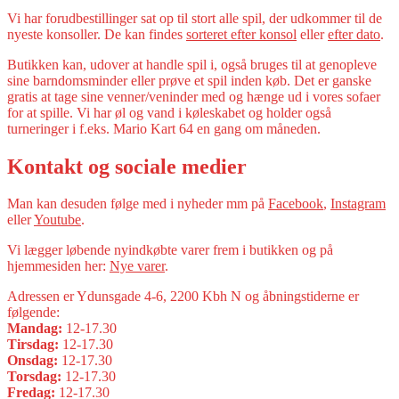
Vi har forudbestillinger sat op til stort alle spil, der udkommer til de
nyeste konsoller. De kan findes
sorteret efter konsol
eller
efter dato
.
Butikken kan, udover at handle spil i, også bruges til at genopleve
sine barndomsminder eller prøve et spil inden køb. Det er ganske
gratis at tage sine venner/veninder med og hænge ud i vores sofaer
for at spille. Vi har øl og vand i køleskabet og holder også
turneringer i f.eks. Mario Kart 64 en gang om måneden.
Kontakt og sociale medier
Man kan desuden følge med i nyheder mm på
Facebook
,
Instagram
eller
Youtube
.
Vi lægger løbende nyindkøbte varer frem i butikken og på
hjemmesiden her:
Nye varer
.
Adressen er Ydunsgade 4-6, 2200 Kbh N og åbningstiderne er
følgende:
Mandag:
12-17.30
Tirsdag:
12-17.30
Onsdag:
12-17.30
Torsdag:
12-17.30
Fredag:
12-17.30