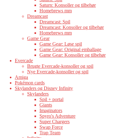
Saturn: Konsoller og tilbehør
Homebrews mm
Dreamcast
Dreamcast: Spil
Dreamcast: Konsoller og tilbehør
Homebrews mm
Game Gear
Game Gear: Løse spil
Game Gear: Original emballage
Game Gear: Konsoller og tilbehør
Evercade
Brugte Evercade-konsoller og spil
Nye Evercade-konsoller og spil
Amiga
Pokémon cards
Skylanders og Disney Infinity
Skylanders
Spil + portal
Giants
Imaginators
Spyro's Adventure
Super Chargers
Swap Force
Trap Team