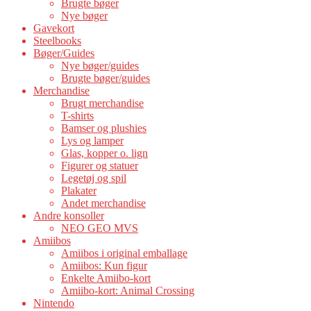
Brugte bøger
Nye bøger
Gavekort
Steelbooks
Bøger/Guides
Nye bøger/guides
Brugte bøger/guides
Merchandise
Brugt merchandise
T-shirts
Bamser og plushies
Lys og lamper
Glas, kopper o. lign
Figurer og statuer
Legetøj og spil
Plakater
Andet merchandise
Andre konsoller
NEO GEO MVS
Amiibos
Amiibos i original emballage
Amiibos: Kun figur
Enkelte Amiibo-kort
Amiibo-kort: Animal Crossing
Nintendo