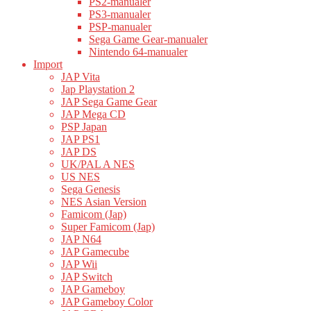
PS2-manualer
PS3-manualer
PSP-manualer
Sega Game Gear-manualer
Nintendo 64-manualer
Import
JAP Vita
Jap Playstation 2
JAP Sega Game Gear
JAP Mega CD
PSP Japan
JAP PS1
JAP DS
UK/PAL A NES
US NES
Sega Genesis
NES Asian Version
Famicom (Jap)
Super Famicom (Jap)
JAP N64
JAP Gamecube
JAP Wii
JAP Switch
JAP Gameboy
JAP Gameboy Color