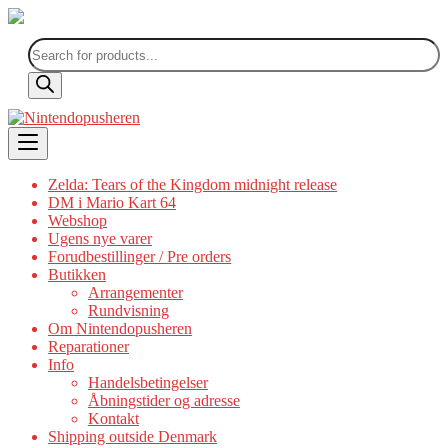
Products
search
Skip
to
content
Zelda: Tears of the Kingdom midnight release
DM i Mario Kart 64
Webshop
Ugens nye varer
Forudbestillinger / Pre orders
Butikken
Arrangementer
Rundvisning
Om Nintendopusheren
Reparationer
Info
Handelsbetingelser
Åbningstider og adresse
Kontakt
Shipping outside Denmark