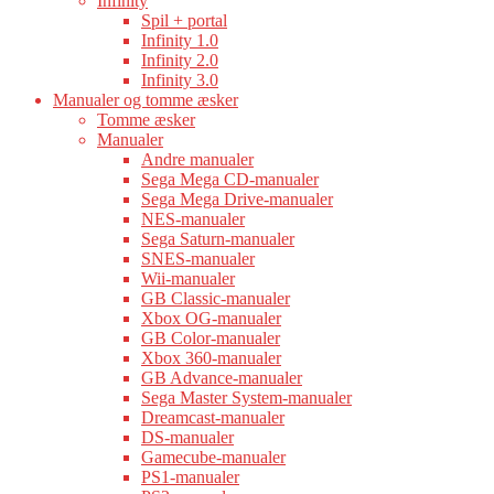
Infinity
Spil + portal
Infinity 1.0
Infinity 2.0
Infinity 3.0
Manualer og tomme æsker
Tomme æsker
Manualer
Andre manualer
Sega Mega CD-manualer
Sega Mega Drive-manualer
NES-manualer
Sega Saturn-manualer
SNES-manualer
Wii-manualer
GB Classic-manualer
Xbox OG-manualer
GB Color-manualer
Xbox 360-manualer
GB Advance-manualer
Sega Master System-manualer
Dreamcast-manualer
DS-manualer
Gamecube-manualer
PS1-manualer