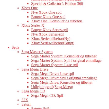
Special & Collector’s Edition 360
Xbox One
Nye Xbox One-spil
Brugte Xbox One-spil
Xbox One: Konsoller og tilbehør
Xbox Series X
Brugte Xbox Series-spil
Nye Xbox Series-spil
Xbox Series-tilbehør(Ny)
Xbox Series-tilbehør(Brugt)
Sega
Sega Master System
Sega Master System: Konsoller og tilbehør
Sega Master System: Spil i original emballage
Sega Master System: Løse spil
Sega Mega Drive
Sega Mega Drive: Løse spil
Sega Mega Drive: Spil i original emballage
Sega Mega Drive: Konsoller og tilbehør
Udlejningsspil(Sega Mega)
Sega Mega CD
Sega Mega CD: Spil
32X
Saturn
Saturn: Spil