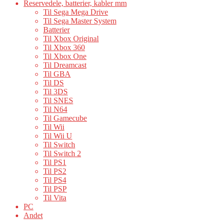
Reservedele, batterier, kabler mm
Til Sega Mega Drive
Til Sega Master System
Batterier
Til Xbox Original
Til Xbox 360
Til Xbox One
Til Dreamcast
Til GBA
Til DS
Til 3DS
Til SNES
Til N64
Til Gamecube
Til Wii
Til Wii U
Til Switch
Til Switch 2
Til PS1
Til PS2
Til PS4
Til PSP
Til Vita
PC
Andet