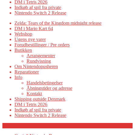
DM i Tetris 2026
Indkøb af spil fra private
Nintendo Switch 2 Release
Zelda: Tears of the Kingdom midnight release
DM i Mario Kart 64
Webshop
Ugens nye varer
Forudbestillinger / Pre orders
Butikken
Arrangementer
Rundvisning
Om Nintendopusheren
Reparationer
Info
Handelsbetingelser
Åbningstider og adresse
Kontakt
Shipping outside Denmark
DM i Tetris 2026
Indkøb af spil fra private
Nintendo Switch 2 Release
Category