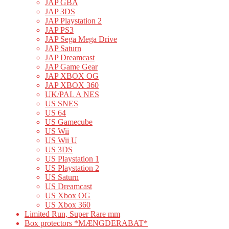
JAP GBA
JAP 3DS
JAP Playstation 2
JAP PS3
JAP Sega Mega Drive
JAP Saturn
JAP Dreamcast
JAP Game Gear
JAP XBOX OG
JAP XBOX 360
UK/PAL A NES
US SNES
US 64
US Gamecube
US Wii
US Wii U
US 3DS
US Playstation 1
US Playstation 2
US Saturn
US Dreamcast
US Xbox OG
US Xbox 360
Limited Run, Super Rare mm
Box protectors *MÆNGDERABAT*