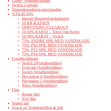
Gratis* Nintendo-Bonus
Switch 2-udvalg
Nintendopusheren-merchandise
%TILBUD%
Internet Required-nedsættelser
10 KR-KASSEN
OPRYDNING/CLEAROUT
10-50% RABAT – Xbox One/Series
10-50% RABAT – Switch
75%: ANDRE SPIL MED VANDSKADE
75%: PS2-SPIL MED VANDSKADE
75%: PS3-SPIL MED VANDSKADE
75%: PS4-SPIL MED VANDSKADE
Forudbestillinger
Switch 2(Forudbestilling)
Evercade (forudbestilling)
Switch (forudbestilling)
Playstation 4 (forudbestilling)
Playstation 5 (forudbestilling)
Xbox (forudbestilling)
Film
Brugte film
Nye film
Sealed spil
Sværd og Trolddom/Blod & Stål