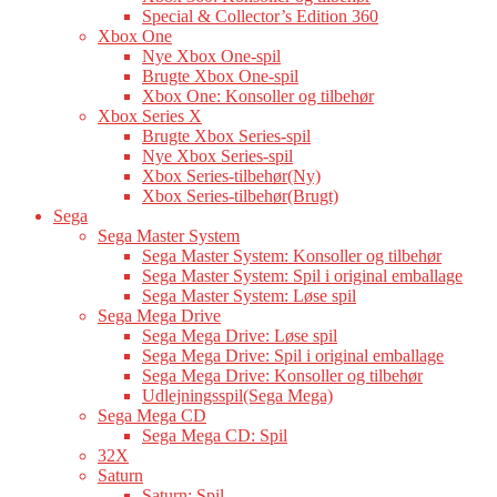
Special & Collector’s Edition 360
Xbox One
Nye Xbox One-spil
Brugte Xbox One-spil
Xbox One: Konsoller og tilbehør
Xbox Series X
Brugte Xbox Series-spil
Nye Xbox Series-spil
Xbox Series-tilbehør(Ny)
Xbox Series-tilbehør(Brugt)
Sega
Sega Master System
Sega Master System: Konsoller og tilbehør
Sega Master System: Spil i original emballage
Sega Master System: Løse spil
Sega Mega Drive
Sega Mega Drive: Løse spil
Sega Mega Drive: Spil i original emballage
Sega Mega Drive: Konsoller og tilbehør
Udlejningsspil(Sega Mega)
Sega Mega CD
Sega Mega CD: Spil
32X
Saturn
Saturn: Spil