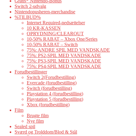
Gratis* Nintendo-Bonus
Switch 2-udvalg
Nintendopusheren-merchandise
%TILBUD%
Internet Required-nedsættelser
10 KR-KASSEN
OPRYDNING/CLEAROUT
10-50% RABAT – Xbox One/Series
10-50% RABAT – Switch
75%: ANDRE SPIL MED VANDSKADE
75%: PS2-SPIL MED VANDSKADE
75%: PS3-SPIL MED VANDSKADE
75%: PS4-SPIL MED VANDSKADE
Forudbestillinger
Switch 2(Forudbestilling)
Evercade (forudbestilling)
Switch (forudbestilling)
Playstation 4 (forudbestilling)
Playstation 5 (forudbestilling)
Xbox (forudbestilling)
Film
Brugte film
Nye film
Sealed spil
Sværd og Trolddom/Blod & Stål