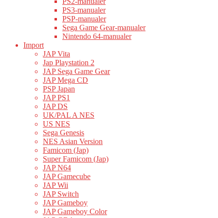
PS2-manualer
PS3-manualer
PSP-manualer
Sega Game Gear-manualer
Nintendo 64-manualer
Import
JAP Vita
Jap Playstation 2
JAP Sega Game Gear
JAP Mega CD
PSP Japan
JAP PS1
JAP DS
UK/PAL A NES
US NES
Sega Genesis
NES Asian Version
Famicom (Jap)
Super Famicom (Jap)
JAP N64
JAP Gamecube
JAP Wii
JAP Switch
JAP Gameboy
JAP Gameboy Color