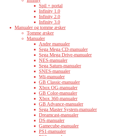
Infinity
Spil + portal
Infinity 1.0
Infinity 2.0
Infinity 3.0
Manualer og tomme æsker
Tomme æsker
Manualer
Andre manualer
Sega Mega CD-manualer
Sega Mega Drive-manualer
NES-manualer
Sega Saturn-manualer
SNES-manualer
Wii-manualer
GB Classic-manualer
Xbox OG-manualer
GB Color-manualer
Xbox 360-manualer
GB Advance-manualer
Sega Master System-manualer
Dreamcast-manualer
DS-manualer
Gamecube-manualer
PS1-manualer