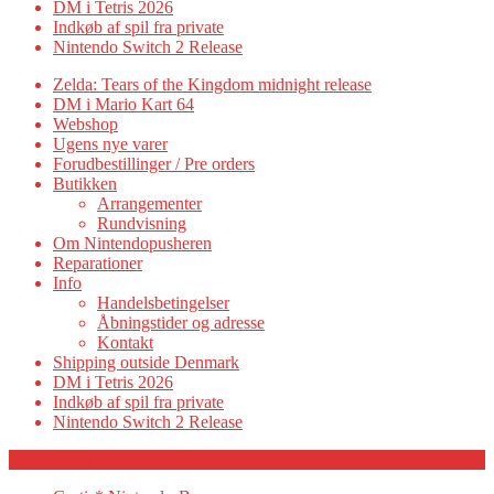
DM i Tetris 2026
Indkøb af spil fra private
Nintendo Switch 2 Release
Zelda: Tears of the Kingdom midnight release
DM i Mario Kart 64
Webshop
Ugens nye varer
Forudbestillinger / Pre orders
Butikken
Arrangementer
Rundvisning
Om Nintendopusheren
Reparationer
Info
Handelsbetingelser
Åbningstider og adresse
Kontakt
Shipping outside Denmark
DM i Tetris 2026
Indkøb af spil fra private
Nintendo Switch 2 Release
Category