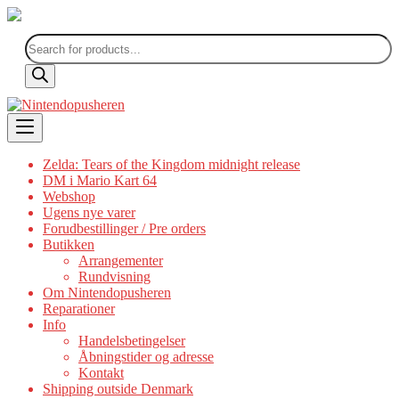
Products
search
Skip
to
content
Zelda: Tears of the Kingdom midnight release
DM i Mario Kart 64
Webshop
Ugens nye varer
Forudbestillinger / Pre orders
Butikken
Arrangementer
Rundvisning
Om Nintendopusheren
Reparationer
Info
Handelsbetingelser
Åbningstider og adresse
Kontakt
Shipping outside Denmark