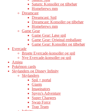
Saturn: Konsoller og tilbehør
Homebrews mm
Dreamcast
Dreamcast: Spil
Dreamcast: Konsoller og tilbehør
Homebrews mm
Game Gear
Game Gear: Løse spil
Game Gear: Original emballage
Game Gear: Konsoller og tilbehør
Evercade
Brugte Evercade-konsoller og spil
Nye Evercade-konsoller og spil
Amiga
Pokémon cards
Skylanders og Disney Infinity
Skylanders
Spil + portal
Giants
Imaginators
Spyro's Adventure
Super Chargers
Swap Force
Trap Team