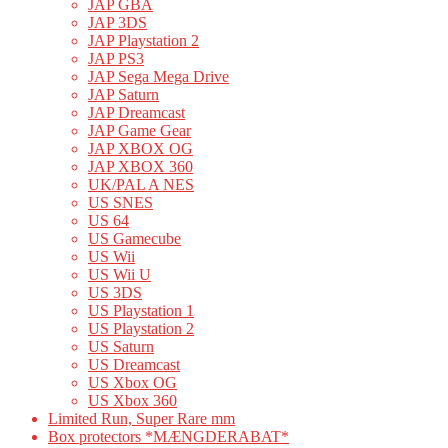
JAP GBA
JAP 3DS
JAP Playstation 2
JAP PS3
JAP Sega Mega Drive
JAP Saturn
JAP Dreamcast
JAP Game Gear
JAP XBOX OG
JAP XBOX 360
UK/PAL A NES
US SNES
US 64
US Gamecube
US Wii
US Wii U
US 3DS
US Playstation 1
US Playstation 2
US Saturn
US Dreamcast
US Xbox OG
US Xbox 360
Limited Run, Super Rare mm
Box protectors *MÆNGDERABAT*