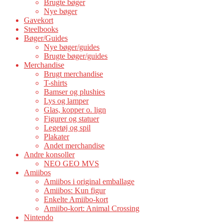
Brugte bøger
Nye bøger
Gavekort
Steelbooks
Bøger/Guides
Nye bøger/guides
Brugte bøger/guides
Merchandise
Brugt merchandise
T-shirts
Bamser og plushies
Lys og lamper
Glas, kopper o. lign
Figurer og statuer
Legetøj og spil
Plakater
Andet merchandise
Andre konsoller
NEO GEO MVS
Amiibos
Amiibos i original emballage
Amiibos: Kun figur
Enkelte Amiibo-kort
Amiibo-kort: Animal Crossing
Nintendo