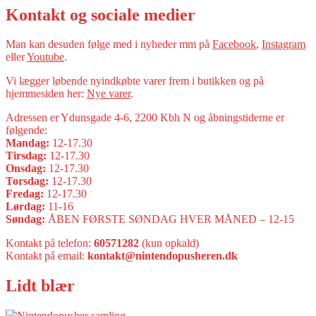
Kontakt og sociale medier
Man kan desuden følge med i nyheder mm på
Facebook
,
Instagram
eller
Youtube
.
Vi lægger løbende nyindkøbte varer frem i butikken og på
hjemmesiden her:
Nye varer
.
Adressen er Ydunsgade 4-6, 2200 Kbh N og åbningstiderne er
følgende:
Mandag:
12-17.30
Tirsdag:
12-17.30
Onsdag:
12-17.30
Torsdag:
12-17.30
Fredag:
12-17.30
Lørdag:
11-16
Søndag:
ÅBEN FØRSTE SØNDAG HVER MÅNED – 12-15
Kontakt på telefon:
60571282
(kun opkald)
Kontakt på email:
kontakt@nintendopusheren.dk
Lidt blær