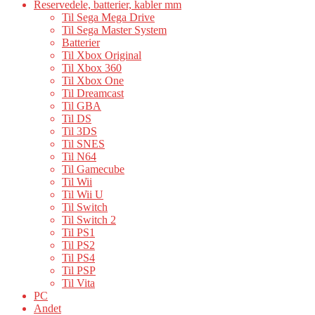
Reservedele, batterier, kabler mm
Til Sega Mega Drive
Til Sega Master System
Batterier
Til Xbox Original
Til Xbox 360
Til Xbox One
Til Dreamcast
Til GBA
Til DS
Til 3DS
Til SNES
Til N64
Til Gamecube
Til Wii
Til Wii U
Til Switch
Til Switch 2
Til PS1
Til PS2
Til PS4
Til PSP
Til Vita
PC
Andet