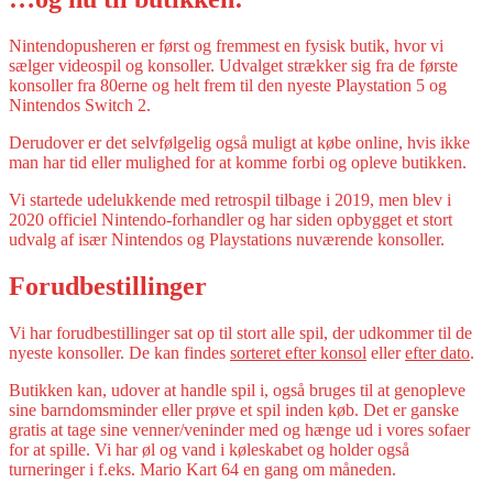
Nintendopusheren er først og fremmest en fysisk butik, hvor vi
sælger videospil og konsoller. Udvalget strækker sig fra de første
konsoller fra 80erne og helt frem til den nyeste Playstation 5 og
Nintendos Switch 2.
Derudover er det selvfølgelig også muligt at købe online, hvis ikke
man har tid eller mulighed for at komme forbi og opleve butikken.
Vi startede udelukkende med retrospil tilbage i 2019, men blev i
2020 officiel Nintendo-forhandler og har siden opbygget et stort
udvalg af især Nintendos og Playstations nuværende konsoller.
Forudbestillinger
Vi har forudbestillinger sat op til stort alle spil, der udkommer til de
nyeste konsoller. De kan findes
sorteret efter konsol
eller
efter dato
.
Butikken kan, udover at handle spil i, også bruges til at genopleve
sine barndomsminder eller prøve et spil inden køb. Det er ganske
gratis at tage sine venner/veninder med og hænge ud i vores sofaer
for at spille. Vi har øl og vand i køleskabet og holder også
turneringer i f.eks. Mario Kart 64 en gang om måneden.