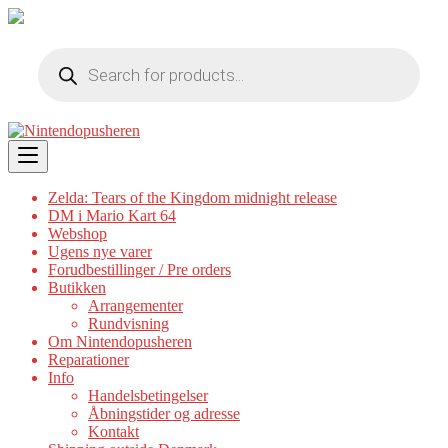
Products
search
Skip
to
content
Zelda: Tears of the Kingdom midnight release
DM i Mario Kart 64
Webshop
Ugens nye varer
Forudbestillinger / Pre orders
Butikken
Arrangementer
Rundvisning
Om Nintendopusheren
Reparationer
Info
Handelsbetingelser
Åbningstider og adresse
Kontakt