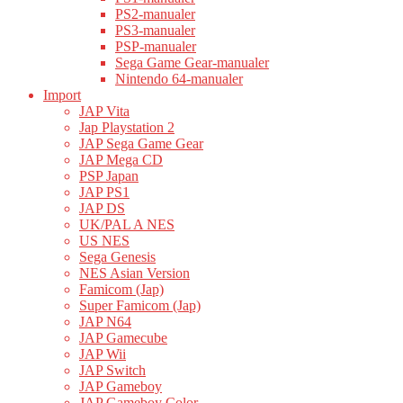
PS2-manualer
PS3-manualer
PSP-manualer
Sega Game Gear-manualer
Nintendo 64-manualer
Import
JAP Vita
Jap Playstation 2
JAP Sega Game Gear
JAP Mega CD
PSP Japan
JAP PS1
JAP DS
UK/PAL A NES
US NES
Sega Genesis
NES Asian Version
Famicom (Jap)
Super Famicom (Jap)
JAP N64
JAP Gamecube
JAP Wii
JAP Switch
JAP Gameboy
JAP Gameboy Color