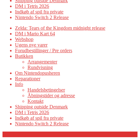
Shipping outside Denmark
DM i Tetris 2026
Indkøb af spil fra private
Nintendo Switch 2 Release
Zelda: Tears of the Kingdom midnight release
DM i Mario Kart 64
Webshop
Ugens nye varer
Forudbestillinger / Pre orders
Butikken
Arrangementer
Rundvisning
Om Nintendopusheren
Reparationer
Info
Handelsbetingelser
Åbningstider og adresse
Kontakt
Shipping outside Denmark
DM i Tetris 2026
Indkøb af spil fra private
Nintendo Switch 2 Release
Category