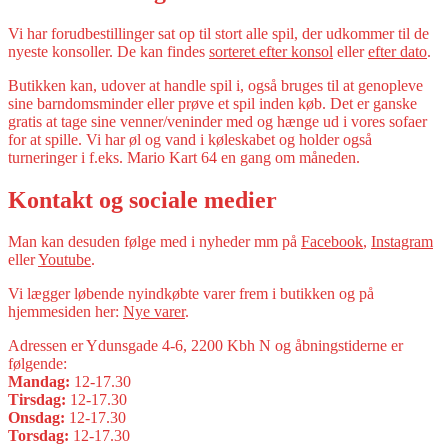
Vi har forudbestillinger sat op til stort alle spil, der udkommer til de
nyeste konsoller. De kan findes
sorteret efter konsol
eller
efter dato
.
Butikken kan, udover at handle spil i, også bruges til at genopleve
sine barndomsminder eller prøve et spil inden køb. Det er ganske
gratis at tage sine venner/veninder med og hænge ud i vores sofaer
for at spille. Vi har øl og vand i køleskabet og holder også
turneringer i f.eks. Mario Kart 64 en gang om måneden.
Kontakt og sociale medier
Man kan desuden følge med i nyheder mm på
Facebook
,
Instagram
eller
Youtube
.
Vi lægger løbende nyindkøbte varer frem i butikken og på
hjemmesiden her:
Nye varer
.
Adressen er Ydunsgade 4-6, 2200 Kbh N og åbningstiderne er
følgende:
Mandag:
12-17.30
Tirsdag:
12-17.30
Onsdag:
12-17.30
Torsdag:
12-17.30