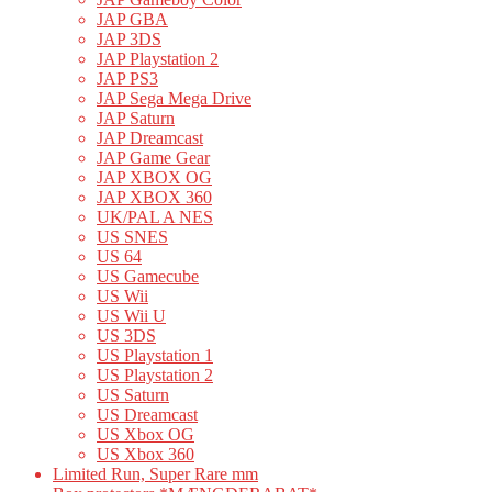
JAP GBA
JAP 3DS
JAP Playstation 2
JAP PS3
JAP Sega Mega Drive
JAP Saturn
JAP Dreamcast
JAP Game Gear
JAP XBOX OG
JAP XBOX 360
UK/PAL A NES
US SNES
US 64
US Gamecube
US Wii
US Wii U
US 3DS
US Playstation 1
US Playstation 2
US Saturn
US Dreamcast
US Xbox OG
US Xbox 360
Limited Run, Super Rare mm