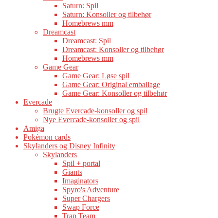
Saturn: Spil
Saturn: Konsoller og tilbehør
Homebrews mm
Dreamcast
Dreamcast: Spil
Dreamcast: Konsoller og tilbehør
Homebrews mm
Game Gear
Game Gear: Løse spil
Game Gear: Original emballage
Game Gear: Konsoller og tilbehør
Evercade
Brugte Evercade-konsoller og spil
Nye Evercade-konsoller og spil
Amiga
Pokémon cards
Skylanders og Disney Infinity
Skylanders
Spil + portal
Giants
Imaginators
Spyro's Adventure
Super Chargers
Swap Force
Trap Team