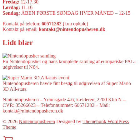
Fredag:
12-17.30
Lørdag:
11-16
Søndag:
ÅBEN FØRSTE SØNDAG HVER MÅNED – 12-15
Kontakt på telefon:
60571282
(kun opkald)
Kontakt på email:
kontakt@nintendopusheren.dk
Lidt blær
En Nintendopusher og hans komplette samling af europæiske PAL-
udgivelser til N64.
Nintendopusheren havde fint besøg til udgivelsen af Super Mario
3D All-stars.
Nintendopusheren – Ydunsgade 4-6, kælderen, 2200 Kbh N –
CVR: 35266623 – Telefonnummer: 60571282 – Mail:
kontakt@nintendopusheren.dk
© 2026
Nintendopusheren
Designed by
Themehunk WordPress
Theme