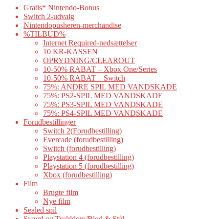
Gratis* Nintendo-Bonus
Switch 2-udvalg
Nintendopusheren-merchandise
%TILBUD%
Internet Required-nedsættelser
10 KR-KASSEN
OPRYDNING/CLEAROUT
10-50% RABAT – Xbox One/Series
10-50% RABAT – Switch
75%: ANDRE SPIL MED VANDSKADE
75%: PS2-SPIL MED VANDSKADE
75%: PS3-SPIL MED VANDSKADE
75%: PS4-SPIL MED VANDSKADE
Forudbestillinger
Switch 2(Forudbestilling)
Evercade (forudbestilling)
Switch (forudbestilling)
Playstation 4 (forudbestilling)
Playstation 5 (forudbestilling)
Xbox (forudbestilling)
Film
Brugte film
Nye film
Sealed spil
Sværd og Trolddom/Blod & Stål