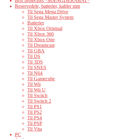
Box protectors *MÆNGDERABAT*
Reservedele, batterier, kabler mm
Til Sega Mega Drive
Til Sega Master System
Batterier
Til Xbox Original
Til Xbox 360
Til Xbox One
Til Dreamcast
Til GBA
Til DS
Til 3DS
Til SNES
Til N64
Til Gamecube
Til Wii
Til Wii U
Til Switch
Til Switch 2
Til PS1
Til PS2
Til PS4
Til PSP
Til Vita
PC