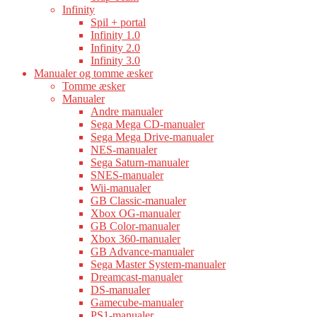
Infinity
Spil + portal
Infinity 1.0
Infinity 2.0
Infinity 3.0
Manualer og tomme æsker
Tomme æsker
Manualer
Andre manualer
Sega Mega CD-manualer
Sega Mega Drive-manualer
NES-manualer
Sega Saturn-manualer
SNES-manualer
Wii-manualer
GB Classic-manualer
Xbox OG-manualer
GB Color-manualer
Xbox 360-manualer
GB Advance-manualer
Sega Master System-manualer
Dreamcast-manualer
DS-manualer
Gamecube-manualer
PS1-manualer