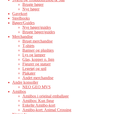
Brugte bøger
Nye bøger
Gavekort
Steelbooks
Bøger/Guides
Nye bøger/guides
Brugte bøger/guides
Merchandise
Brugt merchandise
T-shirts
Bamser og plushies
Lys og lamper
Glas, kopper o. lign
Figurer og statuer
Legetøj og spil
Plakater
Andet merchandise
Andre konsoller
NEO GEO MVS
Amiibos
Amiibos i original emballage
Amiibos: Kun figur
Enkelte Amiibo-kort
Amiibo-kort: Animal Crossing