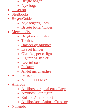
Brugte bøger
Nye bøger
Gavekort
Steelbooks
Bøger/Guides
Nye bøger/guides
Brugte bøger/guides
Merchandise
Brugt merchandise
T-shirts
Bamser og plushies
Lys og lamper
Glas, kopper o. lign
Figurer og statuer
Legetøj og spil
Plakater
Andet merchandise
Andre konsoller
NEO GEO MVS
Amiibos
Amiibos i original emballage
Amiibos: Kun figur
Enkelte Amiibo-kort
Amiibo-kort: Animal Crossing
Nintendo