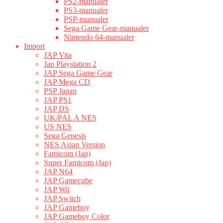
PS2-manualer
PS3-manualer
PSP-manualer
Sega Game Gear-manualer
Nintendo 64-manualer
Import
JAP Vita
Jap Playstation 2
JAP Sega Game Gear
JAP Mega CD
PSP Japan
JAP PS1
JAP DS
UK/PAL A NES
US NES
Sega Genesis
NES Asian Version
Famicom (Jap)
Super Famicom (Jap)
JAP N64
JAP Gamecube
JAP Wii
JAP Switch
JAP Gameboy
JAP Gameboy Color