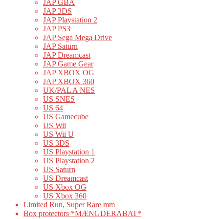
JAP GBA
JAP 3DS
JAP Playstation 2
JAP PS3
JAP Sega Mega Drive
JAP Saturn
JAP Dreamcast
JAP Game Gear
JAP XBOX OG
JAP XBOX 360
UK/PAL A NES
US SNES
US 64
US Gamecube
US Wii
US Wii U
US 3DS
US Playstation 1
US Playstation 2
US Saturn
US Dreamcast
US Xbox OG
US Xbox 360
Limited Run, Super Rare mm
Box protectors *MÆNGDERABAT*