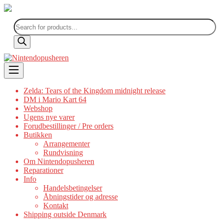
Products
search
Skip
to
content
Zelda: Tears of the Kingdom midnight release
DM i Mario Kart 64
Webshop
Ugens nye varer
Forudbestillinger / Pre orders
Butikken
Arrangementer
Rundvisning
Om Nintendopusheren
Reparationer
Info
Handelsbetingelser
Åbningstider og adresse
Kontakt
Shipping outside Denmark