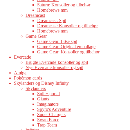
Saturn: Konsoller og tilbehør
Homebrews mm
Dreamcast
Dreamcast: Spil
Dreamcast: Konsoller og tilbehør
Homebrews mm
Game Gear
Game Gear: Løse spil
Game Gear: Original emballage
Game Gear: Konsoller og tilbehør
Evercade
Brugte Evercade-konsoller og spil
Nye Evercade-konsoller og spil
Amiga
Pokémon cards
Skylanders og Disney Infinity
Skylanders
Spil + portal
Giants
Imaginators
Spyro's Adventure
Super Chargers
Swap Force
Trap Team