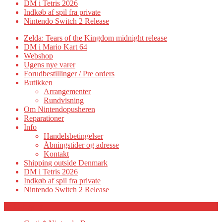
DM i Tetris 2026
Indkøb af spil fra private
Nintendo Switch 2 Release
Zelda: Tears of the Kingdom midnight release
DM i Mario Kart 64
Webshop
Ugens nye varer
Forudbestillinger / Pre orders
Butikken
Arrangementer
Rundvisning
Om Nintendopusheren
Reparationer
Info
Handelsbetingelser
Åbningstider og adresse
Kontakt
Shipping outside Denmark
DM i Tetris 2026
Indkøb af spil fra private
Nintendo Switch 2 Release
Category