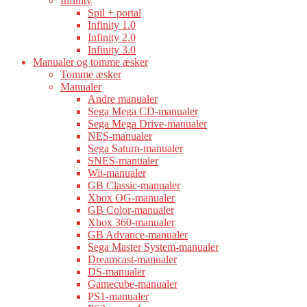
Infinity
Spil + portal
Infinity 1.0
Infinity 2.0
Infinity 3.0
Manualer og tomme æsker
Tomme æsker
Manualer
Andre manualer
Sega Mega CD-manualer
Sega Mega Drive-manualer
NES-manualer
Sega Saturn-manualer
SNES-manualer
Wii-manualer
GB Classic-manualer
Xbox OG-manualer
GB Color-manualer
Xbox 360-manualer
GB Advance-manualer
Sega Master System-manualer
Dreamcast-manualer
DS-manualer
Gamecube-manualer
PS1-manualer