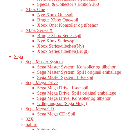
Special & Collector’s Edition 360
Xbox One
Nye Xbox One-spil
Brugte Xbox One-spil
Xbox One: Konsoller og tilbehør
Xbox Series X
Brugte Xbox Series-spil
Nye Xbox Series-spil
Xbox Series-tilbehør(Ny)
Xbox Series-tilbehør(Brugt)
Sega
Sega Master System
Sega Master System: Konsoller og tilbehør
Sega Master System: Spil i original emballage
Sega Master System: Løse spil
Sega Mega Drive
Sega Mega Drive: Løse spil
Sega Mega Drive: Spil i original emballage
Sega Mega Drive: Konsoller og tilbehør
Udlejningsspil(Sega Mega)
Sega Mega CD
Sega Mega CD: Spil
32X
Saturn
Saturn: Spil