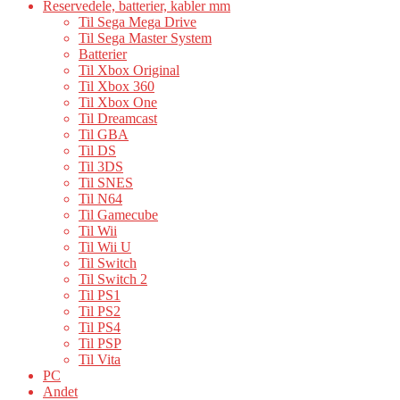
Reservedele, batterier, kabler mm
Til Sega Mega Drive
Til Sega Master System
Batterier
Til Xbox Original
Til Xbox 360
Til Xbox One
Til Dreamcast
Til GBA
Til DS
Til 3DS
Til SNES
Til N64
Til Gamecube
Til Wii
Til Wii U
Til Switch
Til Switch 2
Til PS1
Til PS2
Til PS4
Til PSP
Til Vita
PC
Andet