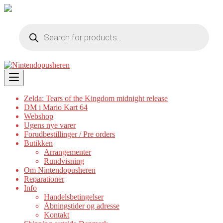
Products
search
Skip
to
content
Zelda: Tears of the Kingdom midnight release
DM i Mario Kart 64
Webshop
Ugens nye varer
Forudbestillinger / Pre orders
Butikken
Arrangementer
Rundvisning
Om Nintendopusheren
Reparationer
Info
Handelsbetingelser
Åbningstider og adresse
Kontakt