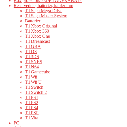
Box protectors *MÆNGDERABAT*
Reservedele, batterier, kabler mm
Til Sega Mega Drive
Til Sega Master System
Batterier
Til Xbox Original
Til Xbox 360
Til Xbox One
Til Dreamcast
Til GBA
Til DS
Til 3DS
Til SNES
Til N64
Til Gamecube
Til Wii
Til Wii U
Til Switch
Til Switch 2
Til PS1
Til PS2
Til PS4
Til PSP
Til Vita
PC