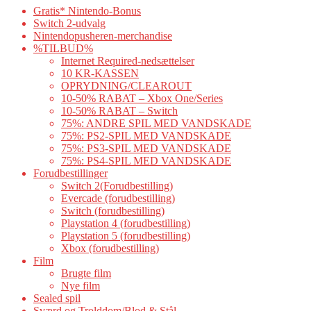
Gratis* Nintendo-Bonus
Switch 2-udvalg
Nintendopusheren-merchandise
%TILBUD%
Internet Required-nedsættelser
10 KR-KASSEN
OPRYDNING/CLEAROUT
10-50% RABAT – Xbox One/Series
10-50% RABAT – Switch
75%: ANDRE SPIL MED VANDSKADE
75%: PS2-SPIL MED VANDSKADE
75%: PS3-SPIL MED VANDSKADE
75%: PS4-SPIL MED VANDSKADE
Forudbestillinger
Switch 2(Forudbestilling)
Evercade (forudbestilling)
Switch (forudbestilling)
Playstation 4 (forudbestilling)
Playstation 5 (forudbestilling)
Xbox (forudbestilling)
Film
Brugte film
Nye film
Sealed spil
Sværd og Trolddom/Blod & Stål