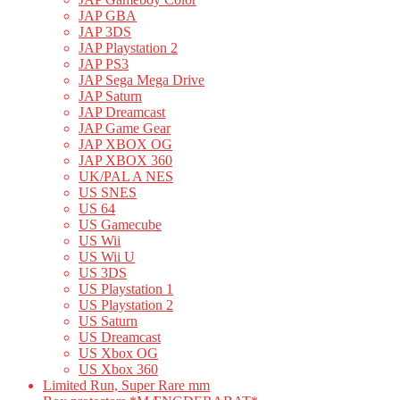
JAP GBA
JAP 3DS
JAP Playstation 2
JAP PS3
JAP Sega Mega Drive
JAP Saturn
JAP Dreamcast
JAP Game Gear
JAP XBOX OG
JAP XBOX 360
UK/PAL A NES
US SNES
US 64
US Gamecube
US Wii
US Wii U
US 3DS
US Playstation 1
US Playstation 2
US Saturn
US Dreamcast
US Xbox OG
US Xbox 360
Limited Run, Super Rare mm