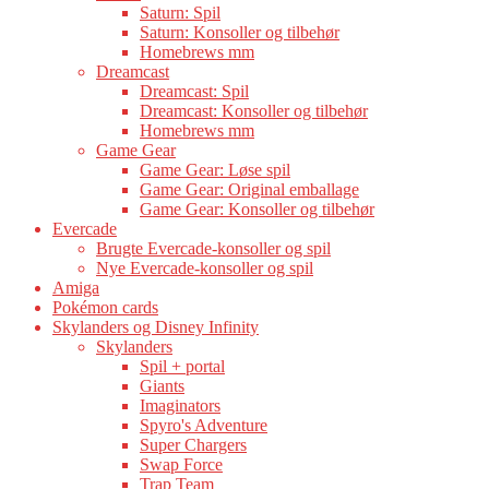
Saturn: Spil
Saturn: Konsoller og tilbehør
Homebrews mm
Dreamcast
Dreamcast: Spil
Dreamcast: Konsoller og tilbehør
Homebrews mm
Game Gear
Game Gear: Løse spil
Game Gear: Original emballage
Game Gear: Konsoller og tilbehør
Evercade
Brugte Evercade-konsoller og spil
Nye Evercade-konsoller og spil
Amiga
Pokémon cards
Skylanders og Disney Infinity
Skylanders
Spil + portal
Giants
Imaginators
Spyro's Adventure
Super Chargers
Swap Force
Trap Team