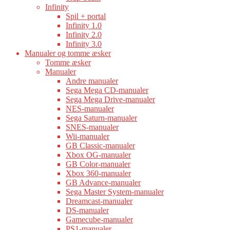
Infinity
Spil + portal
Infinity 1.0
Infinity 2.0
Infinity 3.0
Manualer og tomme æsker
Tomme æsker
Manualer
Andre manualer
Sega Mega CD-manualer
Sega Mega Drive-manualer
NES-manualer
Sega Saturn-manualer
SNES-manualer
Wii-manualer
GB Classic-manualer
Xbox OG-manualer
GB Color-manualer
Xbox 360-manualer
GB Advance-manualer
Sega Master System-manualer
Dreamcast-manualer
DS-manualer
Gamecube-manualer
PS1-manualer