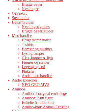
Brugte bøger
Nye bøger
Gavekort
Steelbooks
Bøger/Guides
Nye bøger/guides
Brugte bøger/guides
Merchandise
Brugt merchandise
T-shirts
Bamser og plushies
Lys og lamper
Glas, kopper o. lign
Figurer og statuer
Legetøj og spil
Plakater
Andet merchandise
Andre konsoller
NEO GEO MVS
Amiibos
Amiibos i original emballage
Amiibos: Kun figur
Enkelte Amiibo-kort
Amiibo-kort: Animal Crossing