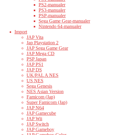
PS2-manualer
PS3-manualer
PSP-manualer
Sega Game Gear-manualer
Nintendo 64-manualer
Import
JAP Vita
Jap Playstation 2
JAP Sega Game Gear
JAP Mega CD
PSP Japan
JAP PS1
JAP DS
UK/PAL A NES
US NES
Sega Genesis
NES Asian Version
Famicom (Jap)
Super Famicom (Jap)
JAP N64
JAP Gamecube
JAP Wii
JAP Switch
JAP Gameboy
JAP Gameboy Color