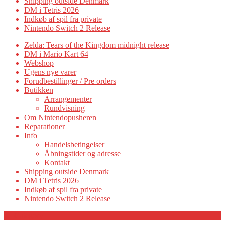
Shipping outside Denmark
DM i Tetris 2026
Indkøb af spil fra private
Nintendo Switch 2 Release
Zelda: Tears of the Kingdom midnight release
DM i Mario Kart 64
Webshop
Ugens nye varer
Forudbestillinger / Pre orders
Butikken
Arrangementer
Rundvisning
Om Nintendopusheren
Reparationer
Info
Handelsbetingelser
Åbningstider og adresse
Kontakt
Shipping outside Denmark
DM i Tetris 2026
Indkøb af spil fra private
Nintendo Switch 2 Release
Category