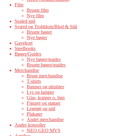
Film
Brugte film
Nye film
Sealed spil
Sværd og Trolddom/Blod & Stål
Brugte bøger
Nye bøger
Gavekort
Steelbooks
Bøger/Guides
Nye bøger/guides
Brugte bøger/guides
Merchandise
Brugt merchandise
T-shirts
Bamser og plushies
Lys og lamper
Glas, kopper o. lign
Figurer og statuer
Legetøj og spil
Plakater
Andet merchandise
Andre konsoller
NEO GEO MVS
Amiibos