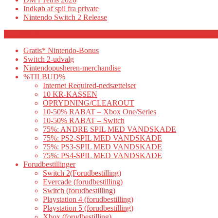
Indkøb af spil fra private
Nintendo Switch 2 Release
Category
Gratis* Nintendo-Bonus
Switch 2-udvalg
Nintendopusheren-merchandise
%TILBUD%
Internet Required-nedsættelser
10 KR-KASSEN
OPRYDNING/CLEAROUT
10-50% RABAT – Xbox One/Series
10-50% RABAT – Switch
75%: ANDRE SPIL MED VANDSKADE
75%: PS2-SPIL MED VANDSKADE
75%: PS3-SPIL MED VANDSKADE
75%: PS4-SPIL MED VANDSKADE
Forudbestillinger
Switch 2(Forudbestilling)
Evercade (forudbestilling)
Switch (forudbestilling)
Playstation 4 (forudbestilling)
Playstation 5 (forudbestilling)
Xbox (forudbestilling)