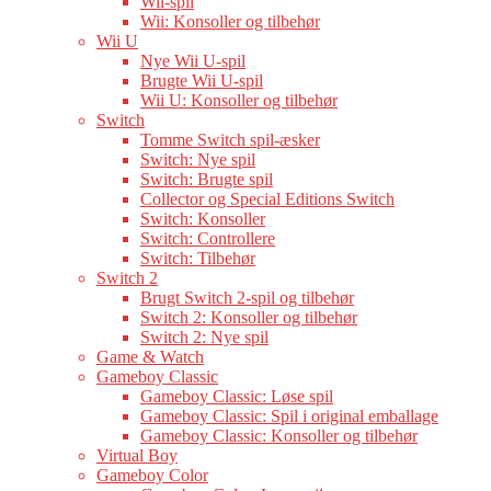
Wii-spil
Wii: Konsoller og tilbehør
Wii U
Nye Wii U-spil
Brugte Wii U-spil
Wii U: Konsoller og tilbehør
Switch
Tomme Switch spil-æsker
Switch: Nye spil
Switch: Brugte spil
Collector og Special Editions Switch
Switch: Konsoller
Switch: Controllere
Switch: Tilbehør
Switch 2
Brugt Switch 2-spil og tilbehør
Switch 2: Konsoller og tilbehør
Switch 2: Nye spil
Game & Watch
Gameboy Classic
Gameboy Classic: Løse spil
Gameboy Classic: Spil i original emballage
Gameboy Classic: Konsoller og tilbehør
Virtual Boy
Gameboy Color