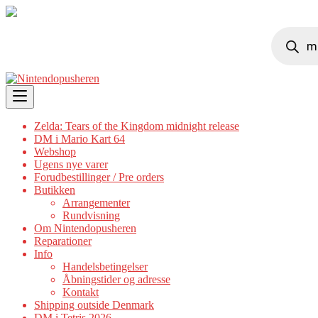
Products
search
Skip
to
content
Zelda: Tears of the Kingdom midnight release
DM i Mario Kart 64
Webshop
Ugens nye varer
Forudbestillinger / Pre orders
Butikken
Arrangementer
Rundvisning
Om Nintendopusheren
Reparationer
Info
Handelsbetingelser
Åbningstider og adresse
Kontakt
Shipping outside Denmark
DM i Tetris 2026